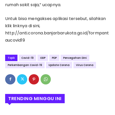
rumah sakit saja,” ucapnya.
Untuk bisa mengakses aplikasi tersebut, silahkan
klik linknya di sini,
http://anti.corona.banjarbarukota.go.id/formpant
aucovid19
Topik
Covid-19
ODP
PDP
Pencegahan Dini
Perkembangan Covid-19
Update Corona
Virus Corona
TRENDING MINGGU INI