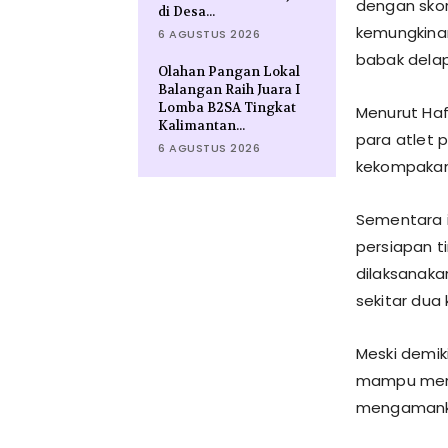
dengan skor
di Desa...
kemungkinan
6 AGUSTUS 2026
babak delap
Olahan Pangan Lokal
Balangan Raih Juara I
Lomba B2SA Tingkat
Menurut Haf
Kalimantan...
para atlet 
6 AGUSTUS 2026
kekompakan
Sementara i
persiapan t
dilaksanakan
sekitar dua
Meski demik
mampu menu
mengamank