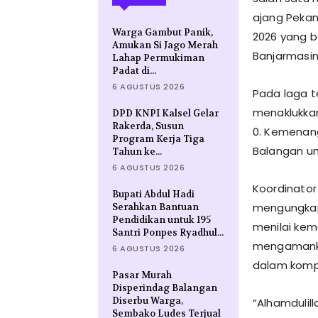
ajang Pekan
Warga Gambut Panik,
2026 yang b
Amukan Si Jago Merah
Banjarmasin
Lahap Permukiman
Padat di...
6 AGUSTUS 2026
Pada laga te
menaklukkan
DPD KNPI Kalsel Gelar
Rakerda, Susun
0. Kemenan
Program Kerja Tiga
Balangan un
Tahun ke...
6 AGUSTUS 2026
Koordinator
Bupati Abdul Hadi
mengungkapka
Serahkan Bantuan
Pendidikan untuk 195
menilai ke
Santri Ponpes Ryadhul...
mengamankan
6 AGUSTUS 2026
dalam kompe
Pasar Murah
Disperindag Balangan
Diserbu Warga,
“Alhamdulill
Sembako Ludes Terjual