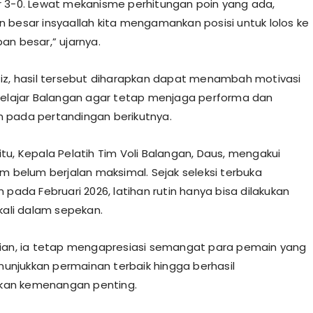
 3-0. Lewat mekanisme perhitungan poin yang ada,
 besar insyaallah kita mengamankan posisi untuk lolos ke
an besar,” ujarnya.
iz, hasil tersebut diharapkan dapat menambah motivasi
pelajar Balangan agar tetap menjaga performa dan
 pada pertandingan berikutnya.
tu, Kepala Pelatih Tim Voli Balangan, Daus, mengakui
im belum berjalan maksimal. Sejak seleksi terbuka
 pada Februari 2026, latihan rutin hanya bisa dilakukan
 kali dalam sepekan.
ian, ia tetap mengapresiasi semangat para pemain yang
njukkan permainan terbaik hingga berhasil
an kemenangan penting.