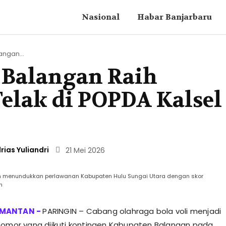
Nasional
Habar Banjarbaru
angan...
a Balangan Raih
lak di POPDA Kalsel
rias Yuliandri
21 Mei 2026
an menundukkan perlawanan Kabupaten Hulu Sungai Utara dengan skor
n
PARINGIN – Cabang olahraga bola voli menjadi
nomor yang diikuti kontingen Kabupaten Balangan pada