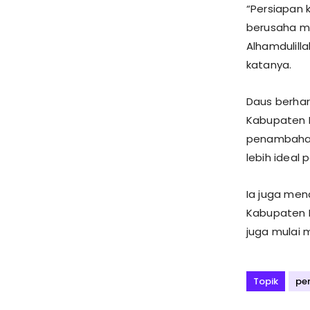
“Persiapan 
berusaha ma
Alhamdulilla
katanya.
Daus berhar
Kabupaten B
penambahan 
lebih ideal
Ia juga men
Kabupaten B
juga mulai 
Topik
pe