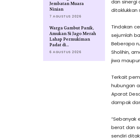
dan sinergi
Jembatan Muara
Ninian
ditaklukkan
7 AGUSTUS 2026
​Tindakan c
Warga Gambut Panik,
Amukan Si Jago Merah
sejumlah ba
Lahap Permukiman
Beberapa r
Padat di...
Sholihin, a
6 AGUSTUS 2026
jiwa maupun
​Terkait p
hubungan ar
Aparat Desa 
dampak dari
​“Sebanyak
berat dan s
sendiri dita