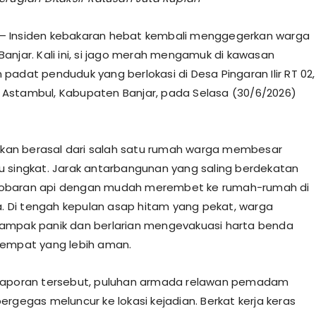
– Insiden kebakaran hebat kembali menggegerkan warga
anjar. Kali ini, si jago merah mengamuk di kawasan
padat penduduk yang berlokasi di Desa Pingaran Ilir RT 02,
Astambul, Kabupaten Banjar, pada Selasa (30/6/2026)
irakan berasal dari salah satu rumah warga membesar
 singkat. Jarak antarbangunan yang saling berdekatan
baran api dengan mudah merembet ke rumah-rumah di
ya. Di tengah kepulan asap hitam yang pekat, warga
ampak panik dan berlarian mengevakuasi harta benda
tempat yang lebih aman.
 laporan tersebut, puluhan armada relawan pemadam
ergegas meluncur ke lokasi kejadian. Berkat kerja keras