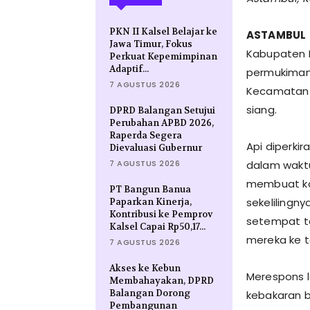
PKN II Kalsel Belajar ke
ASTAMBUL
Jawa Timur, Fokus
Kabupaten B
Perkuat Kepemimpinan
Adaptif...
permukiman 
7 AGUSTUS 2026
Kecamatan 
siang.
DPRD Balangan Setujui
Perubahan APBD 2026,
Raperda Segera
​Api diperk
Dievaluasi Gubernur
7 AGUSTUS 2026
dalam waktu
membuat ko
PT Bangun Banua
sekelilingn
Paparkan Kinerja,
Kontribusi ke Pemprov
setempat t
Kalsel Capai Rp50,17...
mereka ke 
7 AGUSTUS 2026
Akses ke Kebun
​Merespons
Membahayakan, DPRD
Balangan Dorong
kebakaran b
Pembangunan