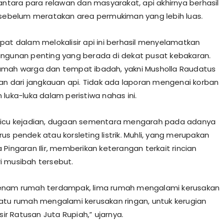
 antara para relawan dan masyarakat, api akhirnya berhasil
 sebelum meratakan area permukiman yang lebih luas.
epat dalam melokalisir api ini berhasil menyelamatkan
ngunan penting yang berada di dekat pusat kebakaran.
umah warga dan tempat ibadah, yakni Musholla Raudatus
man dari jangkauan api. Tidak ada laporan mengenai korban
 luka-luka dalam peristiwa nahas ini.
emicu kejadian, dugaan sementara mengarah pada adanya
us pendek atau korsleting listrik. Muhli, yang merupakan
Pingaran Ilir, memberikan keterangan terkait rincian
 musibah tersebut.
 enam rumah terdampak, lima rumah mengalami kerusakan
atu rumah mengalami kerusakan ringan, untuk kerugian
ksir Ratusan Juta Rupiah,” ujarnya.