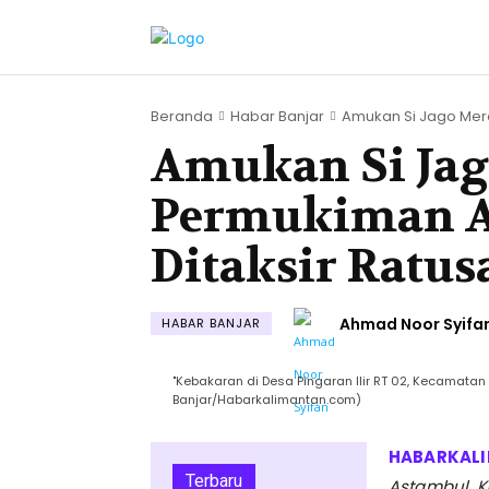
Beranda
Habar Banjar
Amukan Si Jago Mera
Amukan Si Jag
Permukiman A
Ditaksir Ratus
Ahmad Noor Syifa
HABAR BANJAR
"Kebakaran di Desa Pingaran Ilir RT 02, Kecamata
Banjar/Habarkalimantan.com)
Terbaru
Astambul, K