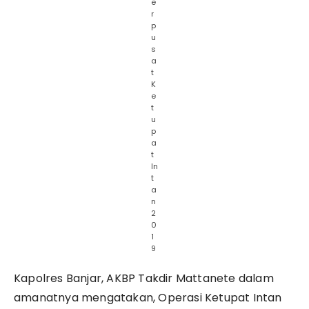
e
r
p
u
s
a
t
K
e
t
u
p
a
t
In
t
a
n
2
0
1
9
Kapolres Banjar, AKBP Takdir Mattanete dalam
amanatnya mengatakan, Operasi Ketupat Intan