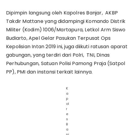
Dipimpin langsung oleh Kapolres Banjar, AKBP
Takdir Mattane yang didampingi Komando Distrik
Militer (Kodim) 1006/Martapura, Letkol Arm Siswo
Budiarto, Apel Gelar Pasukan Terpusat Ops
Kepolisian Intan 2019 ini, juga diikuti ratusan aparat
gabungan, yang terdiri dari Polri, TNI, Dinas
Perhubungan, Satuan Polisi Pamong Praja (Satpol
PP), PMI dan instansi terkait lainnya.
K
a
p
ol
r
e
s
B
a
nj