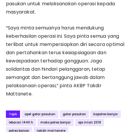
pasukan untuk melaksanakan operasi kepada
masyarakat.
“Saya minta semuanya harus mendukung
keberhasilan operasi ini. Saya pinta semua yang
terlibat untuk mempersiapkan diri secara optimal
dan pertahankan terus kesiapsiagaan dan
kewaspadaan terhadap gangguan. Jaga
solidaritas dan hindari pelanggaran, tetap
semangat dan bertanggung jawab dalam
pelaksanaan operasi,” pinta AKBP Takdir
Mattanete.
Topik
apel gelar pasukan
gelar pasukan
kapolres banjar
lebaran 1440 h
mako polres banjar
ops intan 2019
polres banjar
takdir mattanete