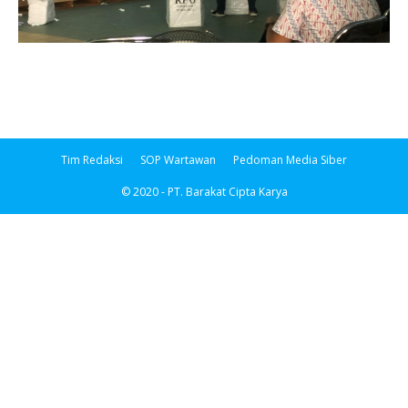
Tim Redaksi
SOP Wartawan
Pedoman Media Siber
© 2020 - PT. Barakat Cipta Karya