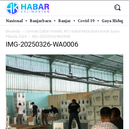
Nasional
Banjarbaru
Banjar
Covid-19
Gaya Hidup
Beranda
Cermati Daftar Pemilih, KPU Kalsel Mulai Buka Kotak Suara
Pilkada 2024
IMG-20250326-WA0006
IMG-20250326-WA0006