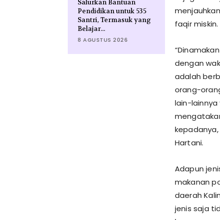
Salurkan Bantuan
menjauhkan d
Pendidikan untuk 535
Santri, Termasuk yang
faqir miskin.
Belajar...
8 AGUSTUS 2026
“Dinamakan 
dengan wakt
adalah berb
orang-orang
lain-lainny
mengatakan
kepadanya, 
Hartani.
Adapun jeni
makanan pok
daerah Kal
jenis saja 