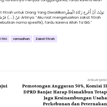
 untuk Orang Yang Diwakilkanﻧَﻮَﻳْﺖُ ﺃَﻥْ ﺃُﺧْﺮِﺝَ ﺯَﻛَﺎﺓَ ﺍﻟْﻔِﻄْﺮِ
rtinya: “Aku niat mengeluarkan zakat fitrah
ebutkan nama spesifik), fardu karena Allah Ta‘âlâ.”
 fitri
ramadhan
Zakat Fitrah
Artikulli tjetër
ujui
Pemotongan Anggaran 50%, Komisi II
DPRD Banjar Harap Disnakbun Tetap
Jaga Kesinambungan Usaha
Perkebunan dan Peternakan