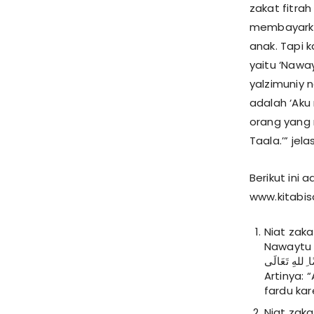
zakat fitrah
membayarkan
anak. Tapi 
yaitu ‘Naway
yalzimuniy n
adalah ‘Aku 
orang yang 
Taala.’” jela
Berikut ini 
www.kitabi
Niat zakat
Nawaytu an
ﺎ ِﻟﻠﻪِ ﺗَﻌَﺎﻟَﻰ
Artinya: 
fardu kar
Niat zakat