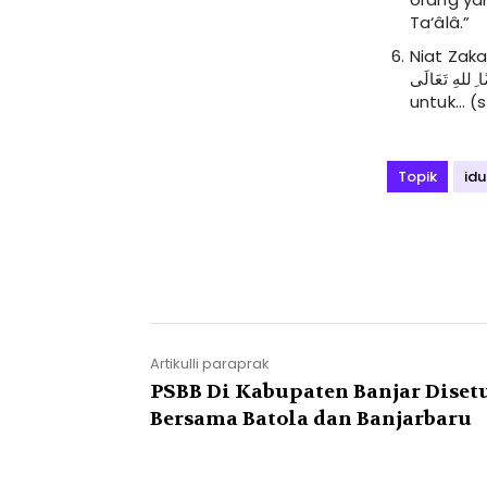
Ta‘âlâ.”
Niat Zakat Fitrah
ﻋَﻦْ (..…) ﻓَﺮْﺿًﺎ ِﻟﻠﻪِ ﺗَﻌَﺎﻟَﻰ A
untuk… (s
Topik
idul
Artikulli paraprak
PSBB Di Kabupaten Banjar Diset
Bersama Batola dan Banjarbaru