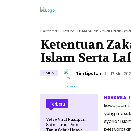
Beranda
Umum
Ketentuan Zakat Fitrah Dala
Ketentuan Zak
Islam Serta La
Tim Liputan
UMUM
12 Mei 20
Terbaru
kewajiban t
yang masuk 
Video Viral Ruangan
syariat Isl
Satreskrim, Polres
persyaratan
Tapin Sebut Hanya