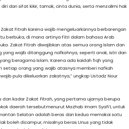
iri dari sifat kikir, tamak, cinta dunia, serta menzalimi hak
Zakat Fitrah karena wajib mengeluarkannya berbarengan
u berbuka, di mana artinya Fitri dalam bahasa Arab
uka. Zakat Fitrah diwajibkan atas semua orang Islam dan
 yang wajib ditanggung nafkahnya, seperti anak, istri dan
a yang beragama Islam. Karena ada kaidah fiqh yang
 setiap orang yang wajib atasnya memberi nafkah
wajib pula dikeluarkan zakatnya,” ungkap Ustadz Nour
s dan kadar Zakat Fitrah, yang pertama ujarnya berupa
ok daerah tersebutmenurut Mazhab Imam Syafi’I, untuk
imantan Selatan adalah beras dan kedua memakai satu
tidak boleh dicampur, misalnya beras Unus yang tidak