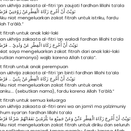
 ukhrija zakaata al-fitri ‘an zaujati fardhan lillahi ta’ala
ﻧَﻮَﻳْﺖُ ﺃَﻥْ ﺃُﺧْﺮِﺝَ ﺯَﻛَﺎﺓَ ﺍﻟْﻔِﻄْﺮِﻋَﻦْ ﺯَﻭْﺟَﺘِﻲْ ﻓَﺮْﺿً
“Aku niat mengeluarkan zakat fitrah untuk istriku, fardu
lah Ta‘âlâ.”
 fitrah untuk anak laki-laki
n ukhrija zakaata al-fitri ‘an waladi fardhan lillahi ta’ala
ﻧَﻮَﻳْﺖُ ﺃَﻥْ ﺃُﺧْﺮِﺝَ ﺯَﻛَﺎﺓَ ﺍﻟْﻔِﻄْﺮِ ﻋَﻦْ ﻭَﻟَﺪِﻱْ … ﻓَﺮْﺿً
“Niat saya mengeluarkan zakat fitrah dari anak laki-laki
utkan namanya) wajib karena Allah ta’ala”.
at fitrah untuk anak perempuan
 ukhrija zakaata al-fitri ‘an binti fardhan lillahi ta’ala
ﻧَﻮَﻳْﺖُ ﺃَﻥْ ﺃُﺧْﺮِﺝَ ﺯَﻛَﺎﺓَ ﺍﻟْﻔِﻄْﺮِﻋَﻦْ ﺑِﻨْﺘِﻲْ … ﻓَﺮْﺿً
“Aku niat mengeluarkan zakat fitrah untuk anak
nku…. (sebutkan nama), fardu karena Allah Ta‘âlâ.”
t fitrah untuk semua keluarga
n ukhrija zakaata al-fitri anni wa an jami’i ma yalzimuniy
um syar’an fardhan lillahi ta’ala
ﻧَﻮَﻳْﺖُ ﺃَﻥْ ﺃُﺧْﺮِﺝَ ﺯَﻛَﺎﺓَ ﺍﻟْﻔِﻄْﺮِ ﻋَنِّيْ ﻭَﻋَﻦْ ﺟَﻤِﻴْﻊِ ﻣَﺎ ﻳَﻠْﺰَﻣُنِيْ ﻧَﻔَﻘَﺎﺗُﻬُﻢْ ﺷَﺮْﻋًﺎ ﻓَﺮْﺿ
“Aku niat mengeluarkan zakat fitrah untuk diriku dan seluruh
ng nafkahnya menjadi tanggunganku, fardu karena Allah