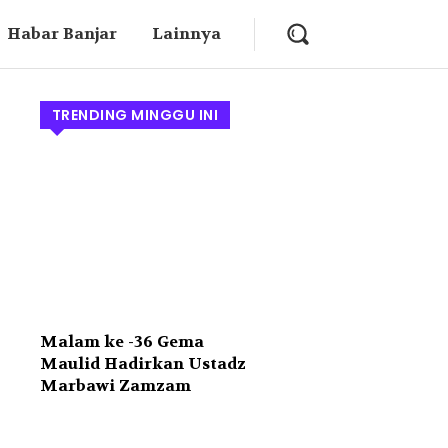
Habar Banjar
Lainnya
TRENDING MINGGU INI
Malam ke -36 Gema
Maulid Hadirkan Ustadz
Marbawi Zamzam