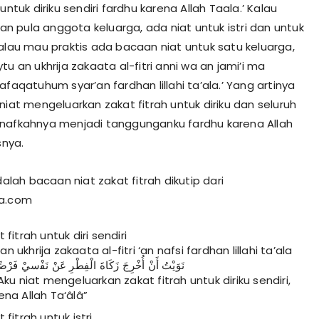
 untuk diriku sendiri fardhu karena Allah Taala.’ Kalau
 pula anggota keluarga, ada niat untuk istri dan untuk
kalau mau praktis ada bacaan niat untuk satu keluarga,
tu an ukhrija zakaata al-fitri anni wa an jami’i ma
afaqatuhum syar’an fardhan lillahi ta’ala.’ Yang artinya
niat mengeluarkan zakat fitrah untuk diriku dan seluruh
nafkahnya menjadi tanggunganku fardhu karena Allah
snya.
adalah bacaan niat zakat fitrah dikutip dari
sa.com
 fitrah untuk diri sendiri
 ukhrija zakaata al-fitri ‘an nafsi fardhan lillahi ta’ala
ﻧَﻮَﻳْﺖُ أَﻥْ أُﺧْﺮِﺝَ ﺯَﻛَﺎﺓَ ﺍﻟْﻔِﻄْﺮِ ﻋَﻦْ ﻧَﻔْسيْ ﻓَﺮْﺿً
“Aku niat mengeluarkan zakat fitrah untuk diriku sendiri,
ena Allah Ta‘âlâ”
 fitrah untuk istri