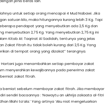
engan jenis beras lain.
mlahnya untuk setiap orang mencapai 4 Mud Nabawi. Jika
gan satuan kilo, maka hitungannya kurang lebih 3 Kg. Tapi
 beberapa pendapat yang menyebutkan ada 2,5 Kg dan
ng menyebutkan 2,75 Kg. Yang menyebutkan 2,75 Kg ini
lam Kitab At Taqrirat Al Sadidah, tentunya yang jelas
 Zakat Fitrah itu tidak boleh kurang dari 2,5 Kg. Yang
berikan di tempat orang yang dizakat” terangnya.
r Hartani juga menambahkan setiap pembayar zakat
elum menyerahkan kewajibannya pada penerima zakat
berniat zakat fitrah.
a berniat sebelum membayar zakat fitrah. Jika membayar
diri sendiri bacaannya : ‘Nawaytu an ukhrija zakaata al-fitri
rdhan lillahi ta’ala.’ Yang artinya ‘Aku niat mengeluarkan