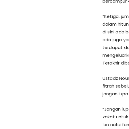
bercampur d
“Ketiga, ju
dalam hitun
di sini ada
ada juga ya
terdapat da
mengeluarkan
Terakhir di
Ustadz Nou
fitrah seb
jangan lupa 
“Jangan lup
zakat untuk 
‘an nafsi fa