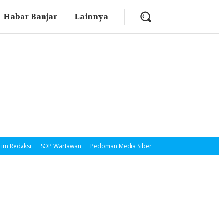
Habar Banjar
Lainnya
Tim Redaksi
SOP Wartawan
Pedoman Media Siber