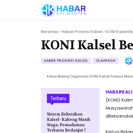
Beranda
Habar Provinsi Kalsel
KONI Kalsel Be
KONI Kalsel B
HABAR PROVINSI KALSEL
OLAHRAGA
Ketua Bidang Organisasi KONI Kalsel Firdaus Mansy
Terbaru
(KONI) Kal
Musyawarah 
Sistem Kelistrikan
dilaksanaka
Kalsel–Kalteng Masih
Siaga, Pemadaman
Terbatas Berlanjut 7
Ketua Bidan