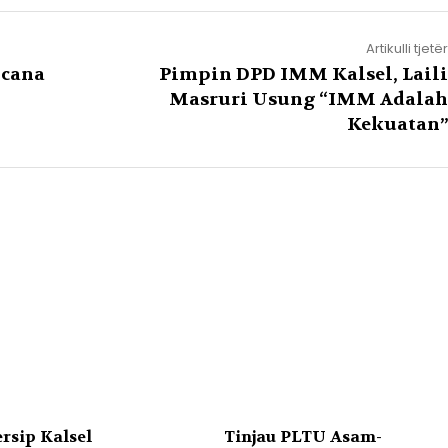
Artikulli tjetër
ncana
Pimpin DPD IMM Kalsel, Laili
Masruri Usung “IMM Adalah
Kekuatan”
rsip Kalsel
Tinjau PLTU Asam-