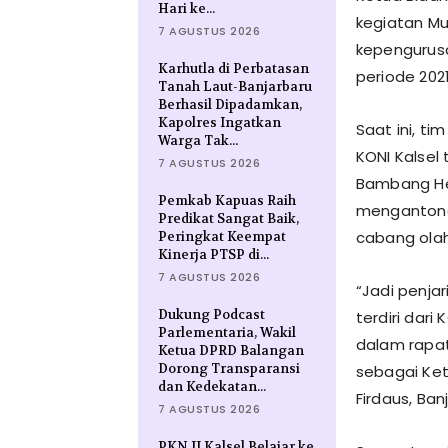
Hari ke...
kegiatan Mu
7 AGUSTUS 2026
kepengurusa
Karhutla di Perbatasan
periode 202
Tanah Laut-Banjarbaru
Berhasil Dipadamkan,
Kapolres Ingatkan
Saat ini, t
Warga Tak...
KONI Kalsel 
7 AGUSTUS 2026
Bambang Her
Pemkab Kapuas Raih
mengantongi
Predikat Sangat Baik,
cabang ola
Peringkat Keempat
Kinerja PTSP di...
7 AGUSTUS 2026
“Jadi penja
Dukung Podcast
terdiri dar
Parlementaria, Wakil
dalam rapat
Ketua DPRD Balangan
Dorong Transparansi
sebagai Ket
dan Kedekatan...
Firdaus, Ban
7 AGUSTUS 2026
PKN II Kalsel Belajar ke