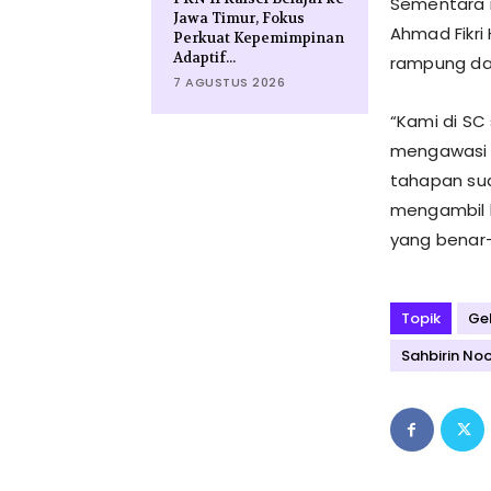
Sementara i
Jawa Timur, Fokus
Ahmad Fikri
Perkuat Kepemimpinan
Adaptif...
rampung dan
7 AGUSTUS 2026
“Kami di SC
mengawasi j
tahapan sud
mengambil 
yang benar-b
Topik
Ge
Sahbirin Noo