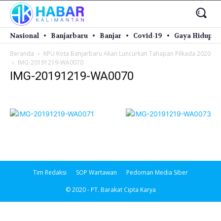
Nasional
Banjarbaru
Banjar
Covid-19
Gaya Hidup
Beranda
KPU Kota Banjarbaru Akan Luncurkan Tahapan Pilkada 2020
IMG-20191219-WA0070
IMG-20191219-WA0070
Tim Redaksi
SOP Wartawan
Pedoman Media Siber
© 2020 - PT. Barakat Cipta Karya