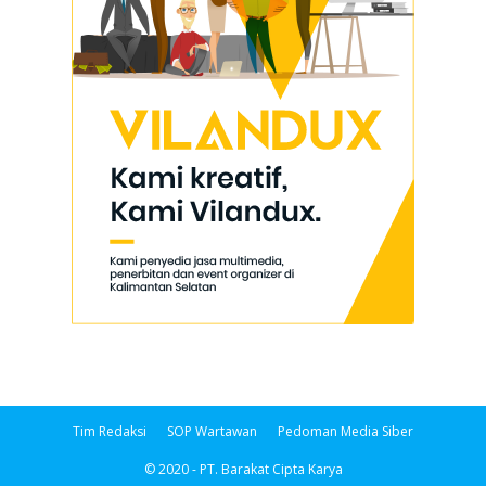
Tim Redaksi
SOP Wartawan
Pedoman Media Siber
© 2020 - PT. Barakat Cipta Karya