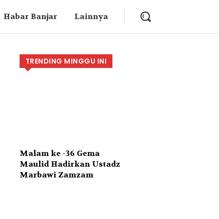
Habar Banjar
Lainnya
TRENDING MINGGU INI
Malam ke -36 Gema
Maulid Hadirkan Ustadz
Marbawi Zamzam