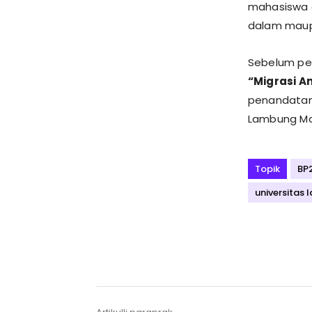
mahasiswa 
dalam maupu
Sebelum pe
“Migrasi A
penandatan
Lambung Ma
Topik
BP
universitas