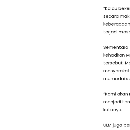
“Kalau beke
secara maks
keberadaanny
terjadi masa
Sementara i
kehadiran M
tersebut. M
masyarakat
memadai seb
“Kami akan
menjadi tem
katanya.
ULM juga b