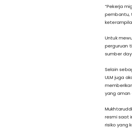
“Pekerja mig
pembantu, t
keterampila
Untuk mewuj
perguruan t
sumber daya
Selain seb
ULM juga a
memberikan 
yang aman d
Mukhtaruddi
resmi saat 
risiko yang 