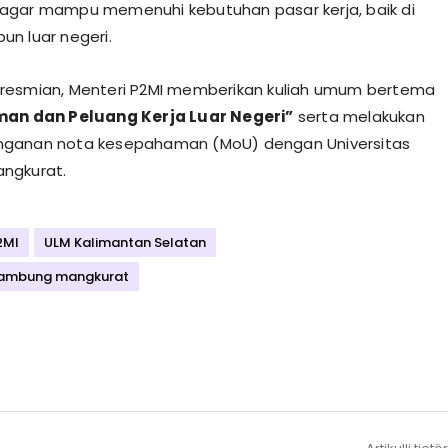
agar mampu memenuhi kebutuhan pasar kerja, baik di
n luar negeri.
resmian, Menteri P2MI memberikan kuliah umum bertema
man dan Peluang Kerja Luar Negeri”
serta melakukan
ganan nota kesepahaman (MoU) dengan Universitas
ngkurat.
2MI
ULM Kalimantan Selatan
 lambung mangkurat