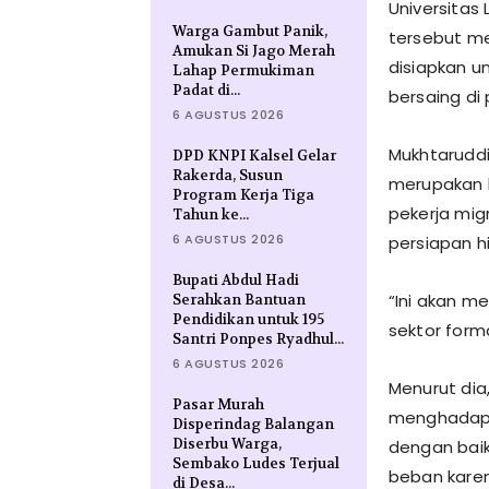
Universitas
Warga Gambut Panik,
tersebut me
Amukan Si Jago Merah
disiapkan u
Lahap Permukiman
Padat di...
bersaing di 
6 AGUSTUS 2026
Mukhtarudd
DPD KNPI Kalsel Gelar
Rakerda, Susun
merupakan 
Program Kerja Tiga
pekerja mig
Tahun ke...
6 AGUSTUS 2026
persiapan h
Bupati Abdul Hadi
“Ini akan m
Serahkan Bantuan
Pendidikan untuk 195
sektor forma
Santri Ponpes Ryadhul...
6 AGUSTUS 2026
Menurut dia
Pasar Murah
menghadapi 
Disperindag Balangan
Diserbu Warga,
dengan baik
Sembako Ludes Terjual
beban kare
di Desa...