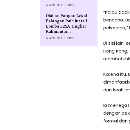
6 AGUSTUS 2026
“Kalau tida
Olahan Pangan Lokal
bencana. Ban
Balangan Raih Juara I
Lomba B2SA Tingkat
pekerjaan,”
Kalimantan...
6 AGUSTUS 2026
Di sisi lain
Hong Kong, 
membutuhkan
Karena itu,
dimanfaatka
dan keahlian
Ia menegask
dengan peke
formal dan 