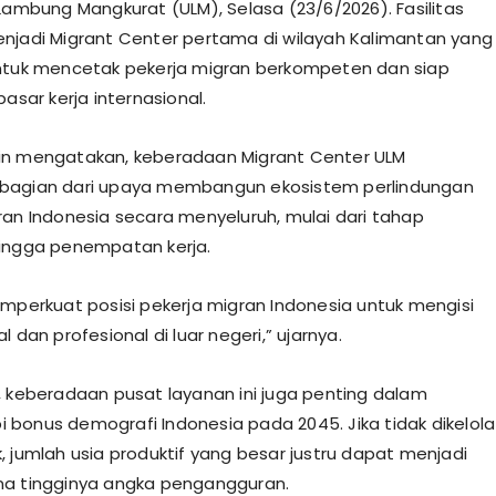
 Lambung Mangkurat (ULM), Selasa (23/6/2026). Fasilitas
njadi Migrant Center pertama di wilayah Kalimantan yang
ntuk mencetak pekerja migran berkompeten dan siap
pasar kerja internasional.
in mengatakan, keberadaan Migrant Center ULM
bagian dari upaya membangun ekosistem perlindungan
ran Indonesia secara menyeluruh, mulai dari tahap
ingga penempatan kerja.
emperkuat posisi pekerja migran Indonesia untuk mengisi
l dan profesional di luar negeri,” ujarnya.
, keberadaan pusat layanan ini juga penting dalam
bonus demografi Indonesia pada 2045. Jika tidak dikelola
, jumlah usia produktif yang besar justru dapat menjadi
na tingginya angka pengangguran.