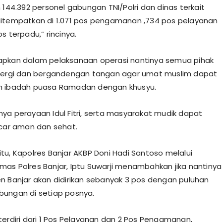
 144.392 personel gabungan TNI/Polri dan dinas terkait
itempatkan di 1.071 pos pengamanan ,734 pos pelayanan
s terpadu,” rincinya.
apkan dalam pelaksanaan operasi nantinya semua pihak
inergi dan bergandengan tangan agar umat muslim dapat
n ibadah puasa Ramadan dengan khusyu.
ya perayaan Idul Fitri, serta masyarakat mudik dapat
ncar aman dan sehat.
tu, Kapolres Banjar AKBP Doni Hadi Santoso melalui
as Polres Banjar, Iptu Suwarji menambahkan jika nantinya
n Banjar akan didirikan sebanyak 3 pos dengan puluhan
ungan di setiap posnya.
terdiri dari 1 Pos Pelayanan dan 2 Pos Pengamanan,