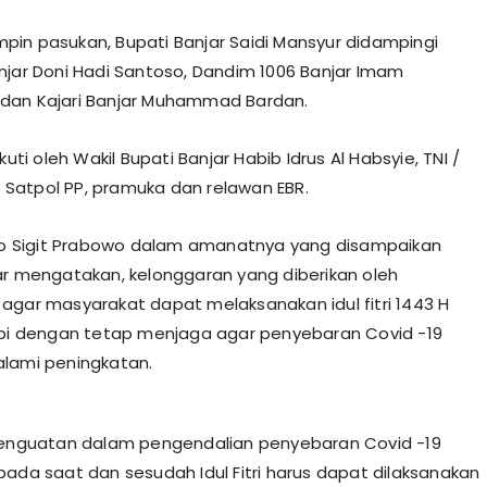
in pasukan, Bupati Banjar Saidi Mansyur didampingi
njar Doni Hadi Santoso, Dandim 1006 Banjar Imam
dan Kajari Banjar Muhammad Bardan.
ikuti oleh Wakil Bupati Banjar Habib Idrus Al Habsyie, TNI /
b Satpol PP, pramuka dan relawan EBR.
tyo Sigit Prabowo dalam amanatnya yang disampaikan
ar mengatakan, kelonggaran yang diberikan oleh
agar masyarakat dapat melaksanakan idul fitri 1443 H
api dengan tetap menjaga agar penyebaran Covid -19
lami peningkatan.
penguatan dalam pengendalian penyebaran Covid -19
pada saat dan sesudah Idul Fitri harus dapat dilaksanakan