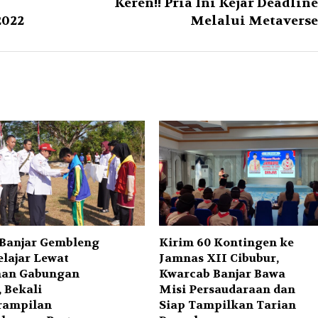
Keren!! Pria Ini Kejar Deadline
2022
Melalui Metaverse
Banjar Gembleng
Kirim 60 Kontingen ke
elajar Lewat
Jamnas XII Cibubur,
han Gabungan
Kwarcab Banjar Bawa
 Bekali
Misi Persaudaraan dan
rampilan
Siap Tampilkan Tarian