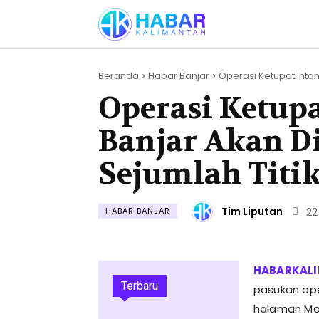
Beranda
Habar Banjar
Operasi Ketupat Intan 
Operasi Ketupa
Banjar Akan Di
Sejumlah Titi
Tim Liputan
HABAR BANJAR
22
Terbaru
pasukan ope
halaman Map