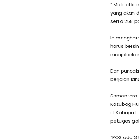
” Melibatkan
yang akan d
serta 258 po
Ia menghar
harus bers
menjalanka
Dan puncakn
berjalan la
Sementara i
Kasubag Hum
di Kabupate
petugas gab
“POS ada 3 