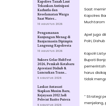
Kapolres Tanah Laut
Tekankan Antisipasi
Saat memimp
Karhutla dan
Keselamatan Warga
Kapolres Ba
Saat Water...
Muchtarom 
10 AGUSTUS 2026
Pengamanan
Apel juga di
Kunjungan Menag di
Polri, Dishu
Banjarmasin Dipimpin
Langsung Kapolresta
10 AGUSTUS 2026
Kapolri Lis
Bupati Banj
Sukses Gelar HubFest
2026, Pemkab Kotabaru
pemerintah 
Apresiasi Dishub &
harus disik
Luncurkan Trans...
9 AGUSTUS 2026
tidak menga
Laskar Antasari
Siapkan Musim Baru,
Kejayaan 2012 Jadi
” Strategi 
Pelecut Barito Putera
menjelang, 
9 AGUSTUS 2026