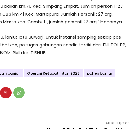
 balian km.76 Kec. Simpang Empat, Jumlah personil : 27
CBS km.41 Kec. Martapura, Jumlah Personil : 27 org,
n Marta kec. Gambut , jumlah personil 27 org,” bebernya.
u, lanjut Iptu Suwarji, untuk instansi samping setiap pos
libatkan, petugas gabungan sendiri terdiri dari TNI, POL PP,
KOM, PMI dan DISHUB.
ati banjar
Operasi Ketupat Intan 2022
polres banjar
Artikulli tjetër