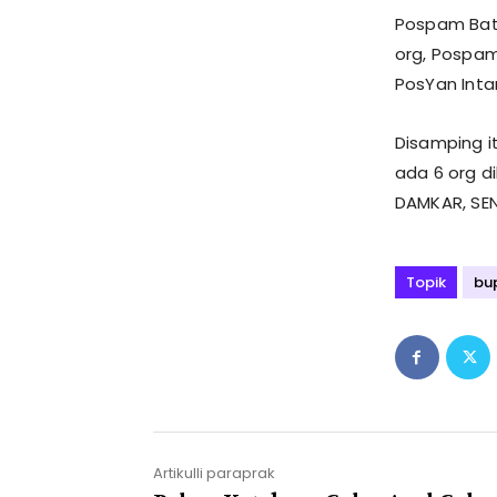
Pospam Batu
org, Pospam 
PosYan Inta
Disamping it
ada 6 org di
DAMKAR, SEN
Topik
bup
Artikulli paraprak