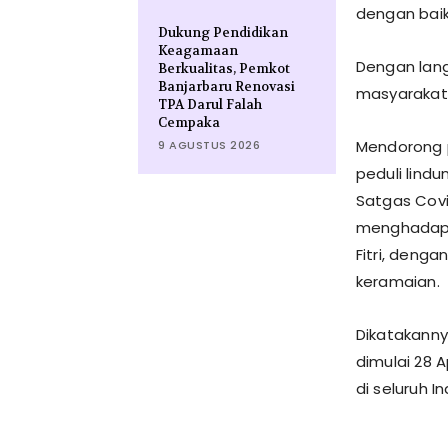
dengan baik
Dukung Pendidikan
Keagamaan
Dengan lan
Berkualitas, Pemkot
Banjarbaru Renovasi
masyarakat 
TPA Darul Falah
Cempaka
Mendorong p
9 AGUSTUS 2026
peduli lind
Satgas Covi
menghadapi 
Fitri, deng
keramaian.
Dikatakanny
dimulai 28 
di seluruh I