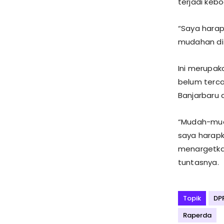
terjadi keb
“Saya harap
mudahan di 
Ini merupak
belum terca
Banjarbaru
“Mudah-mud
saya harapk
menargetkan
tuntasnya.
Topik
DP
Raperda