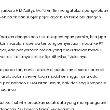
njarbaru H.M Aditya Mufti Ariffin mengatakan, pengelolaan
bjek pajak dan subjek pajak agar bisa terkelola dengan
faatkan dengan baik untuk kepentingan pemko, kita juga
an masalah raperda tentang penyertaan modal ke PT
njar, Ada penyertaan modal yang dilaksanakan melalui
vestasi, totalnya sekitar Rp. 48 Miliar,” Jelasnya.
ba perda kan, nanti setelah di perda kan secara normatif
masuk, dalam penyertaan modal sehingga nanti ada
i perusahaan PTAM Intan Banjar, baik dari segi komposisi
mbahnya.
Aditya, hal ini merupakan salah satu yang mempengaruhi
dapatan Asli Daerah (PAD) kedepannya.