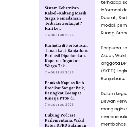
terhadap s
Sistem Kelistrikan
informasi d
Kalsel–Kalteng Masih
Daerah, Se
Siaga, Pemadaman
Terbatas Berlanjut 7
modal, pemk
Hari ke...
Ruang Graha
7 AGUSTUS 2026
Karhutla di Perbatasan
Paripurna t
Tanah Laut-Banjarbaru
Akbar, Waki
Berhasil Dipadamkan,
Kapolres Ingatkan
anggota DPR
Warga Tak...
(SKPD) ling
7 AGUSTUS 2026
Banjarbaru.
Pemkab Kapuas Raih
Predikat Sangat Baik,
Dalam kegia
Peringkat Keempat
Kinerja PTSP di...
Dewan Perwa
7 AGUSTUS 2026
menginginka
Dukung Podcast
meminimalis
Parlementaria, Wakil
membahas pe
Ketua DPRD Balangan