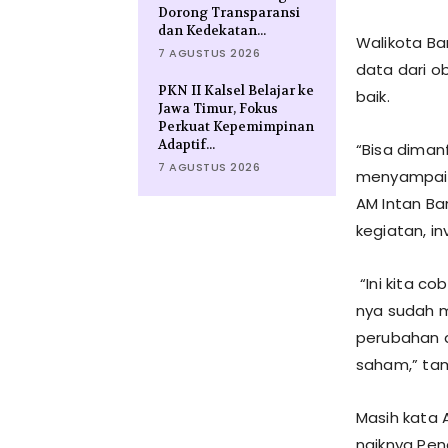
Dorong Transparansi
dan Kedekatan...
Walikota Ba
7 AGUSTUS 2026
data dari o
PKN II Kalsel Belajar ke
baik.
Jawa Timur, Fokus
Perkuat Kepemimpinan
Adaptif...
“Bisa diman
7 AGUSTUS 2026
menyampaik
AM Intan Ba
kegiatan, in
“Ini kita co
nya sudah 
perubahan d
saham,” ta
Masih kata 
naiknya Pen