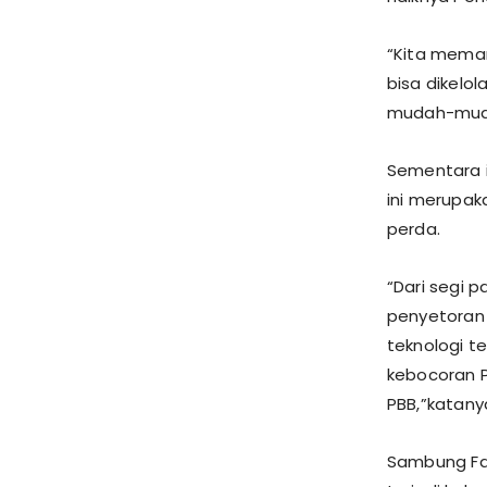
“Kita mema
bisa dikelo
mudah-muda
Sementara i
ini merupaka
perda.
“Dari segi 
penyetoran 
teknologi t
kebocoran P
PBB,”katany
Sambung Fadl