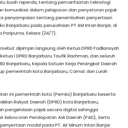
atu buah raperda, tentang pemanfaatan teknologi
an komunikasi dalam pelaporan dan penyetoran pajak
rta penyampaian tentang penambahan penyertaan
o Banjarbaru pada perusahaan PT AM Intan Banjar, di
 Paripurna, Selasa (24/7).
ersebut dipimpin langsung oleh Ketua DPRD Fadliansyah
l ketua I DPRD Banjarbaru Taufik Rachman, dan seluruh
D Banjarbaru, Kepala Satuan Kerja Perangkat Daerah
kup pemerintah kota Banjarbaru, Camat dan Lurah
tan ini pemerintah kota (Pemko) Banjarbaru beserta
kilan Rakyat Daerah (DPRD) kota Banjarbaru,
n pengelolaan pajak secara digital sehingga
ir kebocoran Pendapatan Asli Daerah (PAD), Serta
nyertaan modal pada PT. Air Minum Intan Banjar.