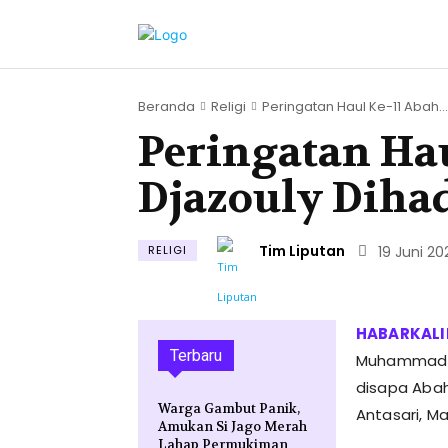
Beranda
Religi
Peringatan Haul Ke-11 Abah...
Peringatan Ha
Djazouly Diha
Tim Liputan
RELIGI
19 Juni 20
Terbaru
Muhammad Dj
disapa Abah
Warga Gambut Panik,
Antasari, M
Amukan Si Jago Merah
Lahap Permukiman