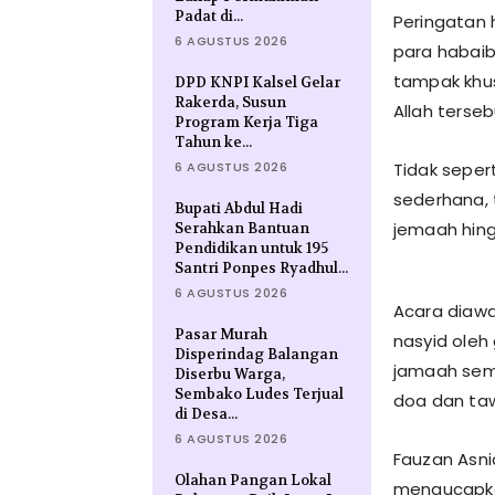
Padat di...
Peringatan h
6 AGUSTUS 2026
para habaib
tampak khus
DPD KNPI Kalsel Gelar
Rakerda, Susun
Allah terseb
Program Kerja Tiga
Tahun ke...
6 AGUSTUS 2026
Tidak seper
sederhana, 
Bupati Abdul Hadi
jemaah hing
Serahkan Bantuan
Pendidikan untuk 195
Santri Ponpes Ryadhul...
6 AGUSTUS 2026
Acara diawa
Pasar Murah
nasyid oleh
Disperindag Balangan
jamaah sema
Diserbu Warga,
Sembako Ludes Terjual
doa dan tawa
di Desa...
6 AGUSTUS 2026
Fauzan Asni
Olahan Pangan Lokal
mengucapkan