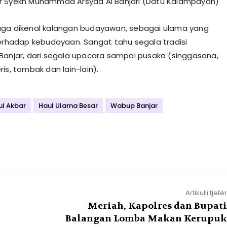
r Syekh Muhammad Arsyad Al Banjari (Datu Kalampayan)
uga dikenal kalangan budayawan, sebagai ulama yang
terhadap kebudayaan. Sangat tahu segala tradisi
Banjar, dari segala upacara sampai pusaka (singgasana,
is, tombak dan lain-lain).
ul Akbar
Haul Ulama Besar
Wabup Banjar
Artikulli tjetër
Meriah, Kapolres dan Bupati
Balangan Lomba Makan Kerupuk