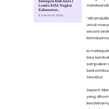
Balangan Raih Juara I
melaksanak
Lomba B2SA Tingkat
Kalimantan...
6 AGUSTUS 2026
“Alhamdulil
untuk masy
secara sede
kerinduanny
Ia melanjutk
bisa kembal
sampaikan t
berkontribu
tersebut.
Seperti dik
yang dihorm
kesalehanny