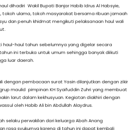
aul dihadiri Wakil Bupati Banjar Habib Idrus Al Habsyie,
, tokoh ulama, tokoh masyarakat bersama ribuan jamaah
yu dan penuh khidmat mengikuti pelaksanaan haul wali
ut.
ti haul-haul tahun sebelumnya yang digelar secara
tahun ini terbuka untuk umum sehingga banyak diikuti
ga luar daerah.
li dengan pembacaan surat Yasin dilanjutkan dengan zikir
 grup maulid pimpinan KH Syaifuddin Zuhri yang membuat
kin larut dalam kekhusyuan. Kegiatan diakhiri dengan
ssul oleh Habib Ali bin Abdullah Alaydrus.
ah selaku perwakilan dari keluarga Abah Anang
 rasa syukurnya karena di tahun ini dapat kembali