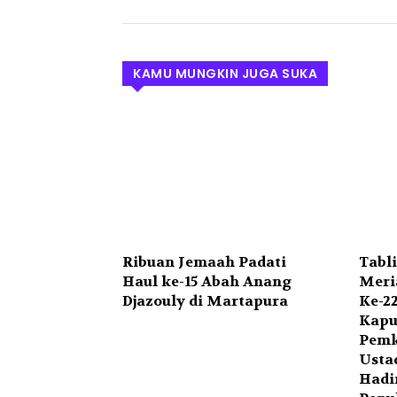
KAMU MUNGKIN JUGA SUKA
Ribuan Jemaah Padati
Tabl
Haul ke-15 Abah Anang
Meri
Djazouly di Martapura
Ke-2
Kapu
Pemk
Ustad
Hadi