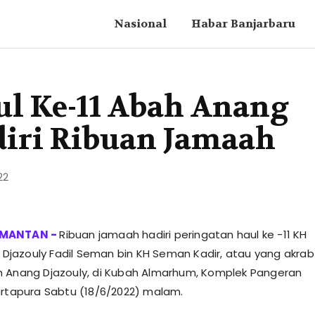
Nasional
Habar Banjarbaru
ul Ke-11 Abah Anang
diri Ribuan Jamaah
22
Ribuan jamaah hadiri peringatan haul ke -11 KH
azouly Fadil Seman bin KH Seman Kadir, atau yang akrab
 Anang Djazouly, di Kubah Almarhum, Komplek Pangeran
artapura Sabtu (18/6/2022) malam.