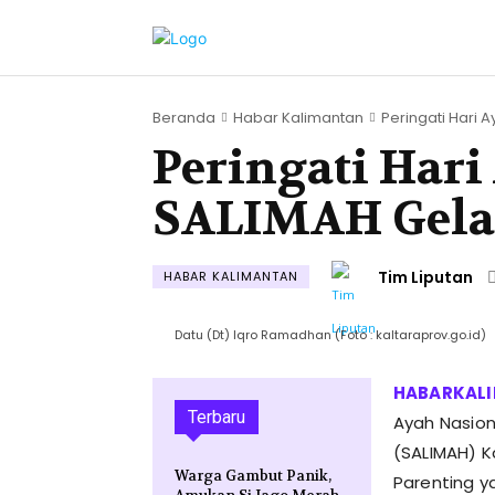
Beranda
Habar Kalimantan
Peringati Hari A
Peringati Hari
SALIMAH Gelar
Tim Liputan
HABAR KALIMANTAN
Datu (Dt) Iqro Ramadhan (Foto : kaltaraprov.go.id)
Terbaru
Ayah Nasion
(SALIMAH) K
Warga Gambut Panik,
Parenting y