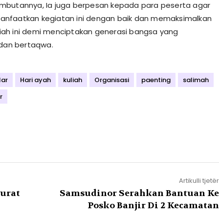
mbutannya, Ia juga berpesan kepada para peserta agar
nfaatkan kegiatan ini dengan baik dan memaksimalkan
kuliah ini demi menciptakan generasi bangsa yang
 dan bertaqwa.
lar
Hari ayah
kuliah
Organisasi
paenting
salimah
r
Artikulli tjetër
urat
Samsudinor Serahkan Bantuan Ke
Posko Banjir Di 2 Kecamatan