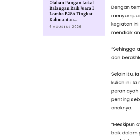
Olahan Pangan Lokal
Dengan tema
Balangan Raih Juara I
Lomba B2SA Tingkat
menyampaika
Kalimantan...
kegiatan in
6 AGUSTUS 2026
mendidik an
“Sehingga a
dan berakhl
Selain itu,
kuliah ini.
peran ayah 
penting seb
anaknya.
“Meskipun a
baik dalam