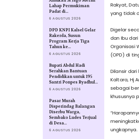
Amukan Si Jago Merah
Rakyat, Dat
Lahap Permukiman
Padat di...
yang tidak d
6 AGUSTUS 2026
Digelar seca
DPD KNPI Kalsel Gelar
Rakerda, Susun
dan Ibu dar
Program Kerja Tiga
Organisasi 
Tahun ke...
6 AGUSTUS 2026
(OPD) di ti
Bupati Abdul Hadi
Dilansir dar
Serahkan Bantuan
Pendidikan untuk 195
Kaltara, Hj
Santri Ponpes Ryadhul...
sebagai ben
6 AGUSTUS 2026
khususnya p
Pasar Murah
Disperindag Balangan
Diserbu Warga,
“Harapannya
Sembako Ludes Terjual
meningkatka
di Desa...
ungkapnya.
6 AGUSTUS 2026