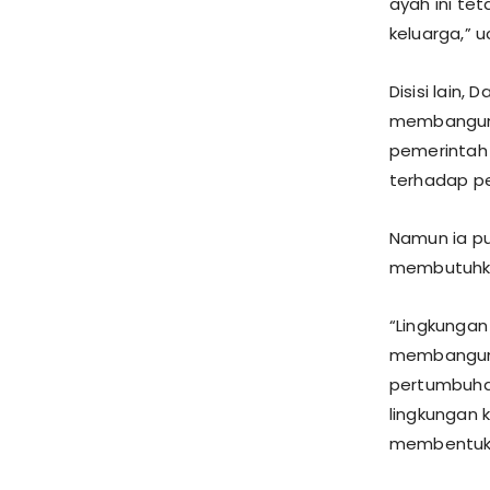
ayah ini te
keluarga,” 
Disisi lain
membangun 
pemerintah
terhadap pe
Namun ia pu
membutuhkan
“Lingkungan
membangun p
pertumbuha
lingkungan 
membentuk k