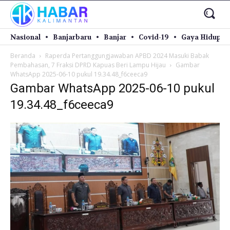
Nasional
Banjarbaru
Banjar
Covid-19
Gaya Hidup
Beranda
Raperda Pertanggungjawaban APBD 2024 Masuki Babak
Pembahasan, 7 Fraksi DPRD Kapuas Beri Lampu Hijau
Gambar
WhatsApp 2025-06-10 pukul 19.34.48_f6ceeca9
Gambar WhatsApp 2025-06-10 pukul
19.34.48_f6ceeca9