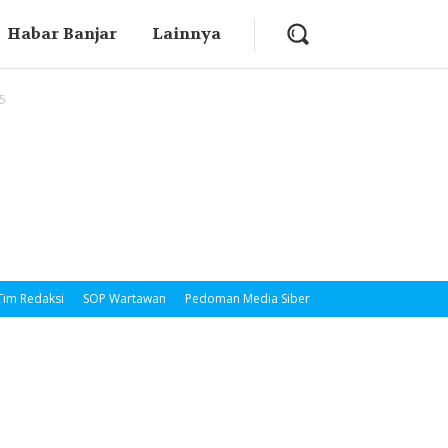
Habar Banjar
Lainnya
5
Tim Redaksi
SOP Wartawan
Pedoman Media Siber