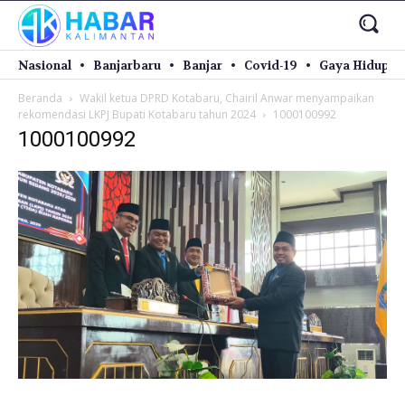
Nasional
Banjarbaru
Banjar
Covid-19
Gaya Hidup
Beranda
Wakil ketua DPRD Kotabaru, Chairil Anwar menyampaikan
rekomendasi LKPJ Bupati Kotabaru tahun 2024
1000100992
1000100992