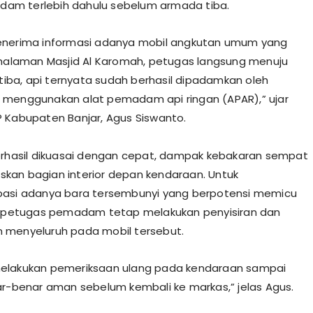
redam terlebih dahulu sebelum armada tiba.
menerima informasi adanya mobil angkutan umum yang
 halaman Masjid Al Karomah, petugas langsung menuju
 tiba, api ternyata sudah berhasil dipadamkan oleh
menggunakan alat pemadam api ringan (APAR),” ujar ​
 Kabupaten Banjar, Agus Siswanto.
berhasil dikuasai dengan cepat, dampak kebakaran sempat
an bagian interior depan kendaraan. Untuk
pasi adanya bara tersembunyi yang berpotensi memicu
, petugas pemadam tetap melakukan penyisiran dan
 menyeluruh pada mobil tersebut.
melakukan pemeriksaan ulang pada kendaraan sampai
ar-benar aman sebelum kembali ke markas,” jelas Agus.