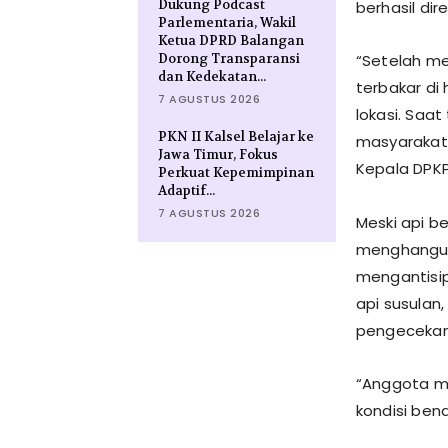
Dukung Podcast
berhasil di
Parlementaria, Wakil
Ketua DPRD Balangan
Dorong Transparansi
​“Setelah 
dan Kedekatan...
terbakar di
7 AGUSTUS 2026
lokasi. Saat
PKN II Kalsel Belajar ke
masyarakat 
Jawa Timur, Fokus
Kepala DPKP
Perkuat Kepemimpinan
Adaptif...
7 AGUSTUS 2026
​Meski api 
menghangusk
mengantisi
api susulan
pengecekan
​“Anggota 
kondisi ben