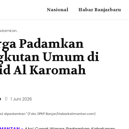
Nasional
Habar Banjarbaru
adamkan...
arga Padamkan
gkutan Umum di
id Al Karomah
n
1 Juni 2026
il dipadamkan." (Foto: DPKP Banjar/Habarkalimantan.com)
Aksi Cepat Warga Padamkan Kebakaran