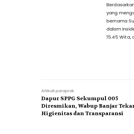
​Berdasarka
yang mengal
bernama Sul
dalam insid
15.45 Wita, 
Artikulli paraprak
Dapur SPPG Sekumpul 005
Diresmikan, Wabup Banjar Tek
Higienitas dan Transparansi