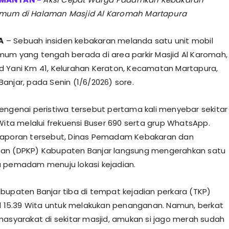
mum di Halaman Masjid Al Karomah Martapura
A
– Sebuah insiden kebakaran melanda satu unit mobil
um yang tengah berada di area parkir Masjid Al Karomah,
 Yani Km 41, Kelurahan Keraton, Kecamatan Martapura,
anjar, pada Senin (1/6/2026) sore.
mengenai peristiwa tersebut pertama kali menyebar sekitar
 Wita melalui frekuensi Buser 690 serta grup WhatsApp.
laporan tersebut, Dinas Pemadam Kebakaran dan
an (DPKP) Kabupaten Banjar langsung mengerahkan satu
 pemadam menuju lokasi kejadian.
abupaten Banjar tiba di tempat kejadian perkara (TKP)
ul 15.39 Wita untuk melakukan penanganan. Namun, berkat
masyarakat di sekitar masjid, amukan si jago merah sudah