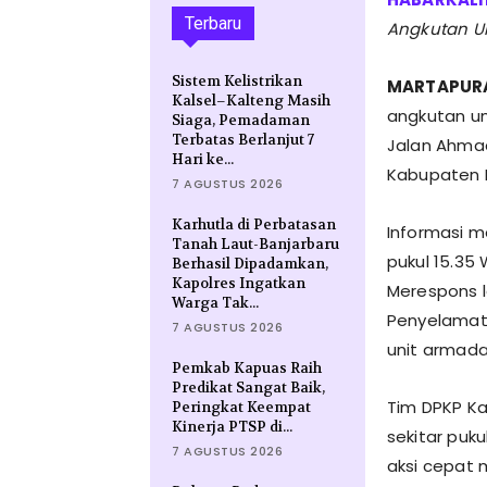
Terbaru
Angkutan U
Sistem Kelistrikan
MARTAPUR
Kalsel–Kalteng Masih
angkutan um
Siaga, Pemadaman
Terbatas Berlanjut 7
Jalan Ahmad
Hari ke...
Kabupaten B
7 AGUSTUS 2026
Karhutla di Perbatasan
​Informasi 
Tanah Laut-Banjarbaru
pukul 15.35
Berhasil Dipadamkan,
Kapolres Ingatkan
Merespons 
Warga Tak...
Penyelamat
7 AGUSTUS 2026
unit armada
Pemkab Kapuas Raih
Predikat Sangat Baik,
​Tim DPKP K
Peringkat Keempat
Kinerja PTSP di...
sekitar puk
7 AGUSTUS 2026
aksi cepat 