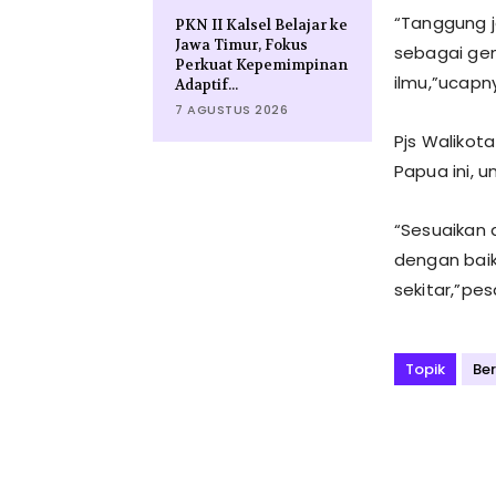
“Tanggung 
PKN II Kalsel Belajar ke
Jawa Timur, Fokus
sebagai ge
Perkuat Kepemimpinan
ilmu,”ucapn
Adaptif...
7 AGUSTUS 2026
Pjs Walikot
Papua ini, 
“Sesuaikan d
dengan baik
sekitar,”pe
Topik
Be