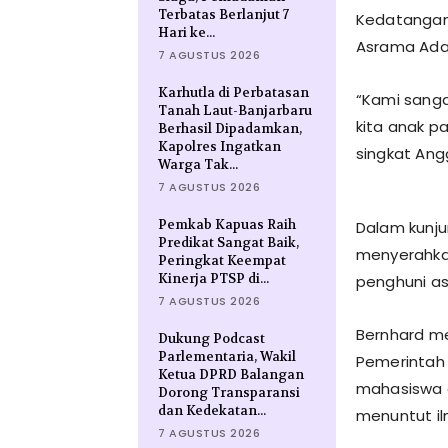
Terbatas Berlanjut 7
Kedatangan 
Hari ke...
Asrama Adar
7 AGUSTUS 2026
Karhutla di Perbatasan
“Kami sanga
Tanah Laut-Banjarbaru
kita anak p
Berhasil Dipadamkan,
Kapolres Ingatkan
singkat Ang
Warga Tak...
7 AGUSTUS 2026
Pemkab Kapuas Raih
Dalam kunjun
Predikat Sangat Baik,
menyerahka
Peringkat Keempat
Kinerja PTSP di...
penghuni as
7 AGUSTUS 2026
Bernhard m
Dukung Podcast
Parlementaria, Wakil
Pemerintah 
Ketua DPRD Balangan
mahasiswa d
Dorong Transparansi
dan Kedekatan...
menuntut il
7 AGUSTUS 2026