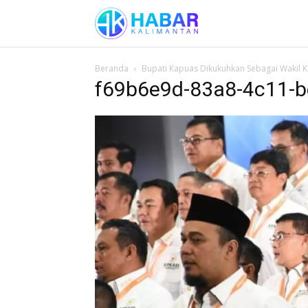
Beranda
Bupati Kapuas Dikukuhkan Sebagai Wakil 
f69b6e9d-83a8-4c11-