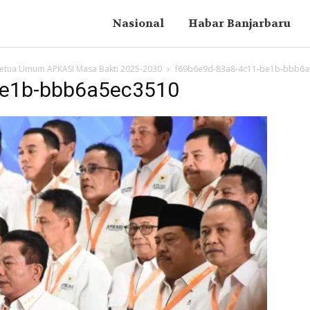
Nasional
Habar Banjarbaru
Ketua Umum APKASI Masa Bakti 2025-2030
f69b6e9d-83a8-4c11-be1b-bbb6a
be1b-bbb6a5ec3510