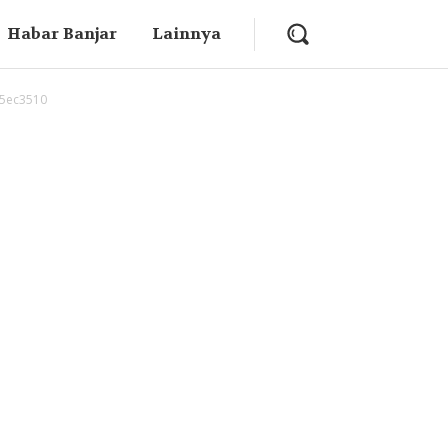
Habar Banjar
Lainnya
5ec3510