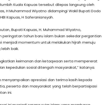
 Rumbih Kuala Kapuas tersebut dilepas langsung oleh
uas, H Muhammad Wiyatno didampingi Wakil Bupati Dodo
HBI Kapuas, H Saferaniansyah.
utan, Bupati Kapuas, H. Muhammad Wiyatno,
peringatan tahun baru islam bukan sekedar pergantian
pi menjadi momentum untuk melakukan hijrah menuju
 lebih baik.
ngkatkan keimanan dan ketaqwaan serta mempererat
an kepedulian sosial ditengah masyarakat,” katanya.
 menyampaikan apresiasi dan terima kasih kepada
itia, peserta dan masyarakat yang telah berpartisipasi
an ini.
ai ini menjadi sarana syiar islam yang membawa