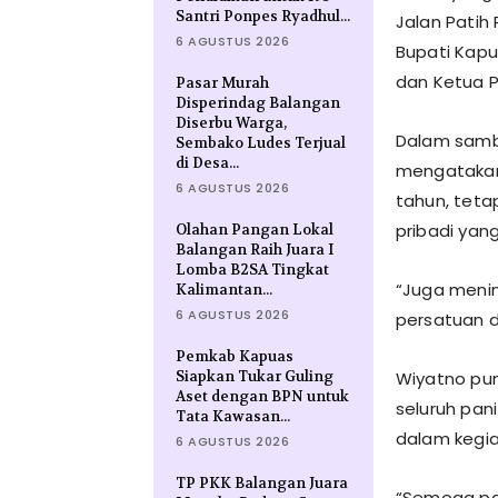
Santri Ponpes Ryadhul...
Jalan Patih
6 AGUSTUS 2026
Bupati Kap
dan Ketua P
Pasar Murah
Disperindag Balangan
Diserbu Warga,
Dalam samb
Sembako Ludes Terjual
di Desa...
mengatakan 
6 AGUSTUS 2026
tahun, teta
pribadi yang
Olahan Pangan Lokal
Balangan Raih Juara I
Lomba B2SA Tingkat
“Juga meni
Kalimantan...
6 AGUSTUS 2026
persatuan d
Pemkab Kapuas
Siapkan Tukar Guling
Wiyatno pun
Aset dengan BPN untuk
seluruh pan
Tata Kawasan...
dalam kegiat
6 AGUSTUS 2026
TP PKK Balangan Juara
“Semoga paw