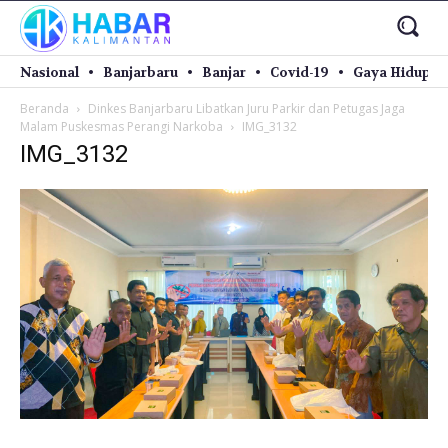
Nasional
Banjarbaru
Banjar
Covid-19
Gaya Hidup
Beranda
Dinkes Banjarbaru Libatkan Juru Parkir dan Petugas Jaga
Malam Puskesmas Perangi Narkoba
IMG_3132
IMG_3132