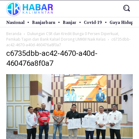
Nasional
Banjarbaru
Banjar
Covid-19
Gaya Hidup
Beranda
Dukungan CSR dan Kredit Bunga 0 Persen Diperkuat,
Pemkab Tapin dan Bank Kalsel Dorong UMKM Naik Kelas
c6735dbb-
ac42-4670-a40d-460476a8f0a7
c6735dbb-ac42-4670-a40d-
460476a8f0a7