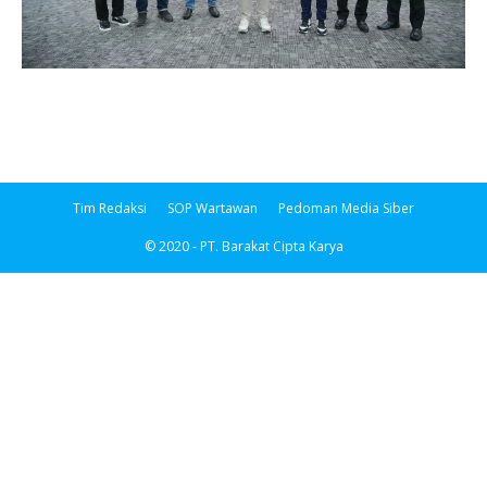
Tim Redaksi
SOP Wartawan
Pedoman Media Siber
© 2020 - PT. Barakat Cipta Karya