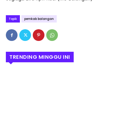
Topik
pemkab balangan
TRENDING MINGGU INI