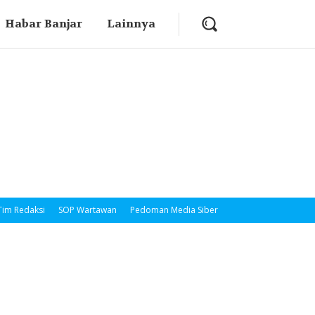
Habar Banjar
Lainnya
Tim Redaksi
SOP Wartawan
Pedoman Media Siber