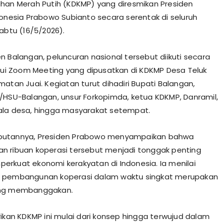
han Merah Putih (KDKMP) yang diresmikan Presiden
donesia Prabowo Subianto secara serentak di seluruh
abtu (16/5/2026).
n Balangan, peluncuran nasional tersebut diikuti secara
alui Zoom Meeting yang dipusatkan di KDKMP Desa Teluk
matan Juai. Kegiatan turut dihadiri Bupati Balangan,
/HSU-Balangan, unsur Forkopimda, ketua KDKMP, Danramil,
ala desa, hingga masyarakat setempat.
utannya, Presiden Prabowo menyampaikan bahwa
 ribuan koperasi tersebut menjadi tonggak penting
rkuat ekonomi kerakyatan di Indonesia. Ia menilai
 pembangunan koperasi dalam waktu singkat merupakan
ng membanggakan.
rikan KDKMP ini mulai dari konsep hingga terwujud dalam