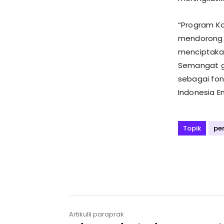
“Program Ko
mendorong 
menciptakan
Semangat g
sebagai fo
Indonesia E
Topik
pe
Artikulli paraprak