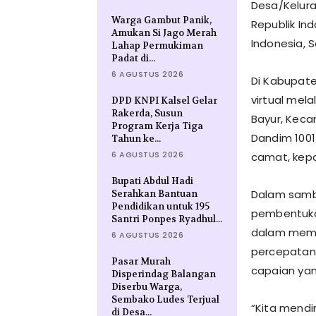
Desa/Kelura
Warga Gambut Panik,
Republik In
Amukan Si Jago Merah
Indonesia, S
Lahap Permukiman
Padat di...
6 AGUSTUS 2026
Di Kabupate
virtual mel
DPD KNPI Kalsel Gelar
Rakerda, Susun
Bayur, Keca
Program Kerja Tiga
Dandim 1001
Tahun ke...
6 AGUSTUS 2026
camat, kep
Bupati Abdul Hadi
Dalam samb
Serahkan Bantuan
Pendidikan untuk 195
pembentukan
Santri Ponpes Ryadhul...
dalam mempe
6 AGUSTUS 2026
percepatan
Pasar Murah
capaian ya
Disperindag Balangan
Diserbu Warga,
Sembako Ludes Terjual
“Kita mendi
di Desa...