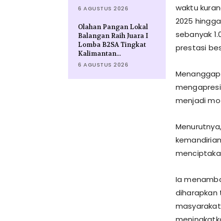
waktu kura
6 AGUSTUS 2026
2025 hingga 
Olahan Pangan Lokal
sebanyak 1.
Balangan Raih Juara I
Lomba B2SA Tingkat
prestasi be
Kalimantan...
6 AGUSTUS 2026
Menanggapi 
mengapresia
menjadi mo
Menurutnya,
kemandiria
menciptaka
Ia menamba
diharapkan 
masyarakat
meningkatka