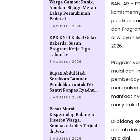
Warga Gambut Panik,
BANJAR – PT
Amukan Si Jago Merah
komitmenny
Lahap Permukiman
Padat di...
pelaksanaan
6 AGUSTUS 2026
dan Progra
di wilayah 
DPD KNPI Kalsel Gelar
Rakerda, Susun
2026.
Program Kerja Tiga
Tahun ke...
6 AGUSTUS 2026
Program yan
mulai dari 
Bupati Abdul Hadi
pemberdaya
Serahkan Bantuan
Pendidikan untuk 195
merupakan 
Santri Ponpes Ryadhul...
manfaat ny
6 AGUSTUS 2026
masyarakat 
Pasar Murah
Disperindag Balangan
Diserbu Warga,
Di bidang k
Sembako Ludes Terjual
adalah duk
di Desa...
usia dini.
6 AGUSTUS 2026