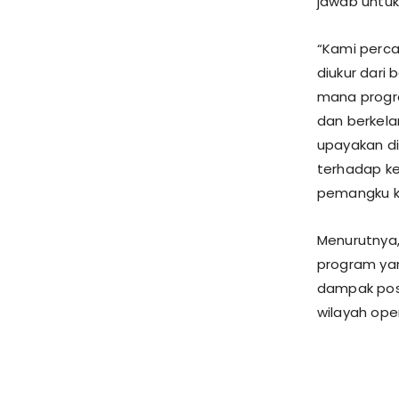
jawab untu
“Kami perca
diukur dari
mana progr
dan berkela
upayakan di
terhadap k
pemangku ke
Menurutnya,
program ya
dampak posi
wilayah ope