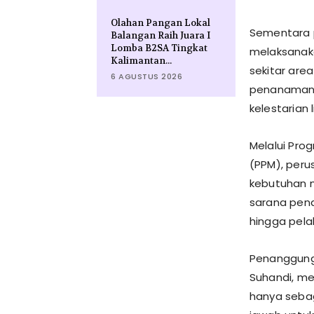
Olahan Pangan Lokal
Sementara p
Balangan Raih Juara I
Lomba B2SA Tingkat
melaksanaka
Kalimantan...
sekitar area
6 AGUSTUS 2026
penanaman 
kelestarian
Melalui Pr
(PPM), per
kebutuhan m
sarana pen
hingga pela
Penanggung 
Suhandi, m
hanya sebag