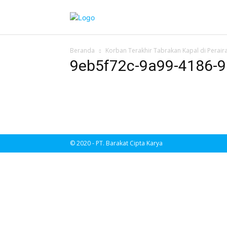
Beranda
Korban Terakhir Tabrakan Kapal di Perair
9eb5f72c-9a99-4186-
© 2020 - PT. Barakat Cipta Karya