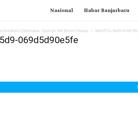
Nasional
Habar Banjarbaru
an Kotabaru Ditemukan, Operasi SAR Resmi Ditutup
9eb5f72c-9a99-4186-95
95d9-069d5d90e5fe