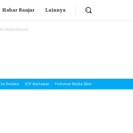
Habar Banjar
Lainnya
d9-069d5d90e5fe
Tim Redaksi
SOP Wartawan
Pedoman Media Siber