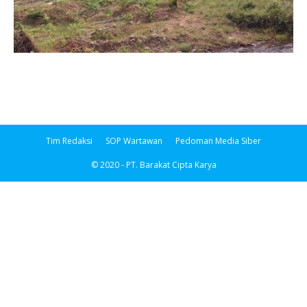
Tim Redaksi
SOP Wartawan
Pedoman Media Siber
© 2020 - PT. Barakat Cipta Karya