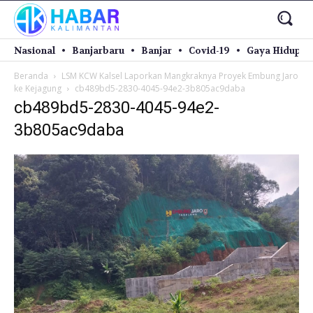
Nasional
Banjarbaru
Banjar
Covid-19
Gaya Hidup
Beranda
LSM KCW Kalsel Laporkan Mangkraknya Proyek Embung Jaro
ke Kejagung
cb489bd5-2830-4045-94e2-3b805ac9daba
cb489bd5-2830-4045-94e2-
3b805ac9daba