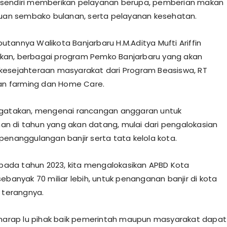
sendiri memberikan pelayanan berupa, pemberian makan
tuan sembako bulanan, serta pelayanan kesehatan.
tannya Walikota Banjarbaru H.M.Aditya Mufti Ariffin
an, berbagai program Pemko Banjarbaru yang akan
esejahteraan masyarakat dari Program Beasiswa, RT
ban farming dan Home Care.
ngatakan, mengenai rancangan anggaran untuk
 di tahun yang akan datang, mulai dari pengalokasian
penanggulangan banjir serta tata kelola kota.
h pada tahun 2023, kita mengalokasikan APBD Kota
ebanyak 70 miliar lebih, untuk penanganan banjir di kota
” terangnya.
rharap lu pihak baik pemerintah maupun masyarakat dapat