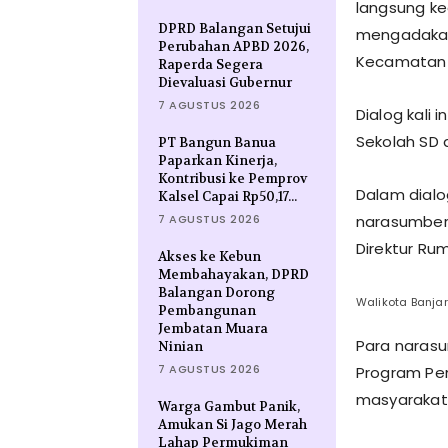
langsung ke
DPRD Balangan Setujui
mengadakan 
Perubahan APBD 2026,
Kecamatan L
Raperda Segera
Dievaluasi Gubernur
7 AGUSTUS 2026
Dialog kali 
Sekolah SD 
PT Bangun Banua
Paparkan Kinerja,
Kontribusi ke Pemprov
Dalam dialo
Kalsel Capai Rp50,17...
7 AGUSTUS 2026
narasumber,
Direktur Ru
Akses ke Kebun
Membahayakan, DPRD
Balangan Dorong
Walikota Banjarb
Pembangunan
Jembatan Muara
Para naras
Ninian
7 AGUSTUS 2026
Program Pe
masyarakat m
Warga Gambut Panik,
Amukan Si Jago Merah
Lahap Permukiman