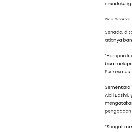
mendukung 
Wakil Walikota
Senada, dit
adanya ban
“Harapan ka
bisa melapo
Puskesmas a
Sementara i
Aidil Bashri
mengatakan
pengadaan
“Sangat me