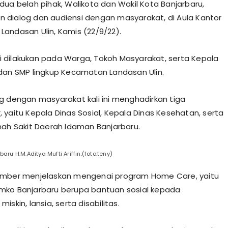
dua belah pihak, Walikota dan Wakil Kota Banjarbaru,
dialog dan audiensi dengan masyarakat, di Aula Kantor
andasan Ulin, Kamis (22/9/22).
ini dilakukan pada Warga, Tokoh Masyarakat, serta Kepala
dan SMP lingkup Kecamatan Landasan Ulin.
g dengan masyarakat kali ini menghadirkan tiga
 yaitu Kepala Dinas Sosial, Kepala Dinas Kesehatan, serta
mah Sakit Daerah Idaman Banjarbaru.
aru H.M.Aditya Mufti Ariffin.(foto:teny)
umber menjelaskan mengenai program Home Care, yaitu
mko Banjarbaru berupa bantuan sosial kepada
iskin, lansia, serta disabilitas.