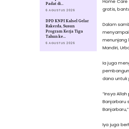
Home Care 
Padat di...
gratis, ban
6 AGUSTUS 2026
DPD KNPI Kalsel Gelar
Dalam sambu
Rakerda, Susun
Program Kerja Tiga
menyampaik
Tahun ke...
menunjang k
6 AGUSTUS 2026
Mandiri, Ur
Ia juga me
pembangunan
dana untuk 
“Insya Alla
Banjarbaru s
Banjarbaru,
Iya juga be