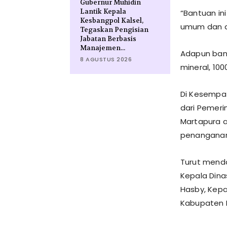
Gubernur Muhidin
Lantik Kepala
“Bantuan in
Kesbangpol Kalsel,
umum dan d
Tegaskan Pengisian
Jabatan Berbasis
Manajemen...
Adapun bant
8 AGUSTUS 2026
mineral, 100
Di Kesempa
dari Pemeri
Martapura a
penanganan 
Turut menda
Kepala Din
Hasby, Kepa
Kabupaten B