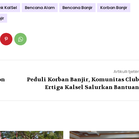
k KalSel
Bencana Alam
Bencana Banjir
Korban Banjir
ir
Artikulli tjetër
on
Peduli Korban Banjir, Komunitas Club
Ertiga Kalsel Salurkan Bantuan