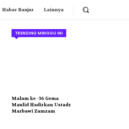
Habar Banjar
Lainnya
TRENDING MINGGU INI
Malam ke -36 Gema
Maulid Hadirkan Ustadz
Marbawi Zamzam