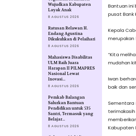
Wujudkan Kabupaten
Bantuan ini 
Layak Anak
pusat Bank K
8 AGUSTUS 2026
Ratusan Relawan H.
Kepala Caba
Endang Agustina
merupakan b
Dikukuhkan di Pelaihari
8 AGUSTUS 2026
“Kita melih
Mahasiswa Disabilitas
mudahan kit
ULM Raih Juara
Harapan II PILMAPRES
Nasional Lewat
Iwan berhar
Inovasi...
8 AGUSTUS 2026
baik dan se
Pemkab Balangan
Sementara i
Salurkan Bantuan
Pendidikan untuk 535
terimakasih
Santri, Termasuk yang
memberikan 
Belajar...
8 AGUSTUS 2026
Kabupaten B