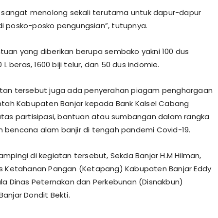
i sangat menolong sekali terutama untuk dapur-dapur
i posko-posko pengungsian”, tutupnya.
uan yang diberikan berupa sembako yakni 100 dus
0 L beras, 1600 biji telur, dan 50 dus indomie.
tan tersebut juga ada penyerahan piagam penghargaan
ntah Kabupaten Banjar kepada Bank Kalsel Cabang
tas partisipasi, bantuan atau sumbangan dalam rangka
bencana alam banjir di tengah pandemi Covid-19.
mpingi di kegiatan tersebut, Sekda Banjar H.M Hilman,
as Ketahanan Pangan (Ketapang) Kabupaten Banjar Eddy
la Dinas Peternakan dan Perkebunan (Disnakbun)
anjar Dondit Bekti.