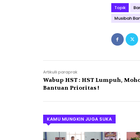
Topik
Ban
Musibah Banj
Artikulli paraprak
Wabup HST : HST Lumpuh, Moh
Bantuan Prioritas !
KAMU MUNGKIN JUGA SUKA