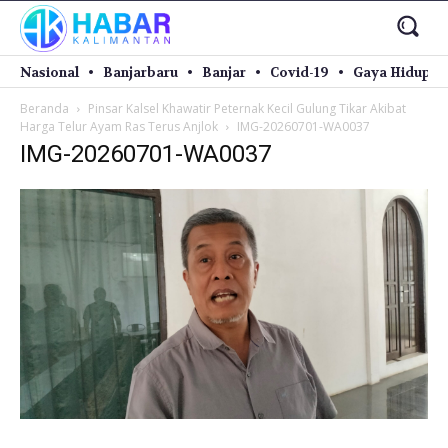
Nasional
Banjarbaru
Banjar
Covid-19
Gaya Hidup
Beranda
Pinsar Kalsel Khawatir Peternak Kecil Gulung Tikar Akibat
Harga Telur Ayam Ras Terus Anjlok
IMG-20260701-WA0037
IMG-20260701-WA0037