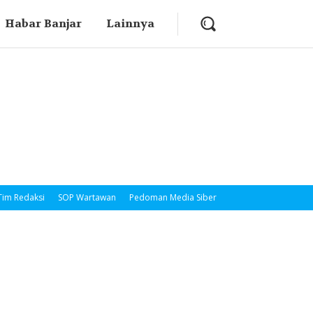
Habar Banjar
Lainnya
Tim Redaksi
SOP Wartawan
Pedoman Media Siber