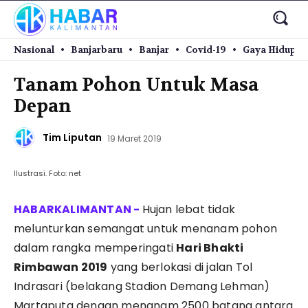
Nasional
Banjarbaru
Banjar
Covid-19
Gaya Hidup
Tanam Pohon Untuk Masa
Depan
Tim Liputan
19 Maret 2019
Ilustrasi. Foto: net
Hujan lebat tidak
melunturkan semangat untuk menanam pohon
dalam rangka memperingati
Hari Bhakti
Rimbawan 2019
yang berlokasi di jalan Tol
Indrasari (belakang Stadion Demang Lehman)
Martaputa dengan menanam 2500 batang antara