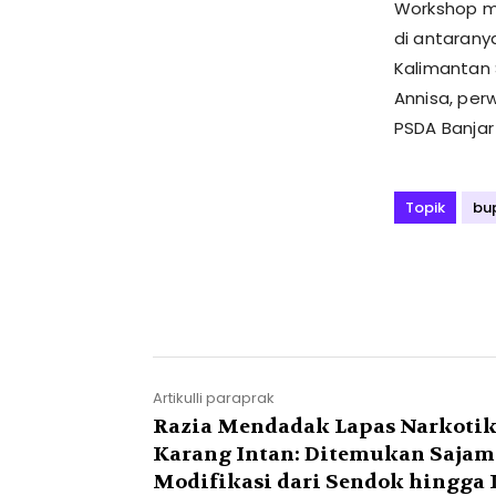
Workshop me
di antarany
Kalimantan S
Annisa, perw
PSDA Banjar
Topik
bup
Artikulli paraprak
Razia Mendadak Lapas Narkoti
Karang Intan: Ditemukan Sajam
Modifikasi dari Sendok hingga 