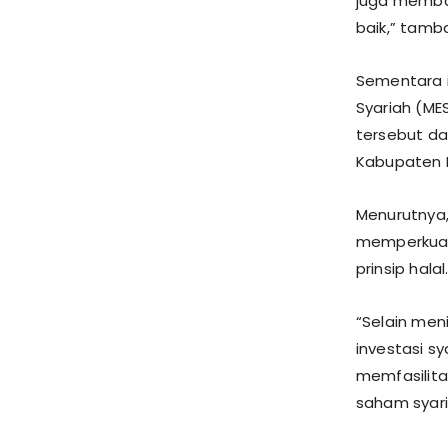
juga memba
baik,” tamb
Sementara 
Syariah (M
tersebut da
Kabupaten B
Menurutnya,
memperkuat 
prinsip halal
“Selain me
investasi sy
memfasilita
saham syari