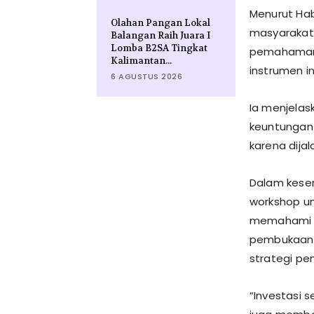
Menurut Hab
Olahan Pangan Lokal
masyarakat 
Balangan Raih Juara I
Lomba B2SA Tingkat
pemahaman l
Kalimantan...
instrumen i
6 AGUSTUS 2026
Ia menjelask
keuntungan
karena dijal
Dalam kesem
workshop un
memahami be
pembukaan r
strategi pen
“Investasi 