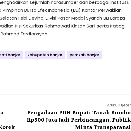
nghadirkan sejumlah narasumber dari berbagai institusi,
a Pimpinan Bursa Efek Indonesia (BEI) Kantor Perwakilan
elatan Febi Devina, Divisi Pasar Modal Syariah BEI Laraza
akilan Kisi Sekuritas Rahmawati Kintan Sari, serta Kabag
 Rahmad Ferdiansyah.
ati banjar
kabupaten banjar
pemkab banjar
Artikulli tjetër
ka
Pengadaan PDH Bupati Tanah Bumbu
Rp500 Juta Jadi Perbincangan, Publik
Korek
Minta Transparansi