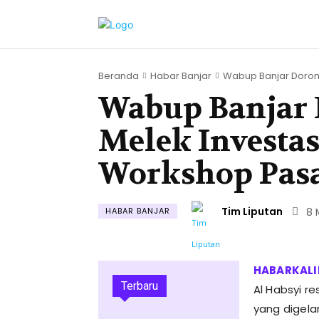
Beranda
Habar Banjar
Wabup Banjar Dorong
Wabup Banjar
Melek Investas
Workshop Pasa
Tim Liputan
HABAR BANJAR
8 
Terbaru
Al Habsyi r
yang digela