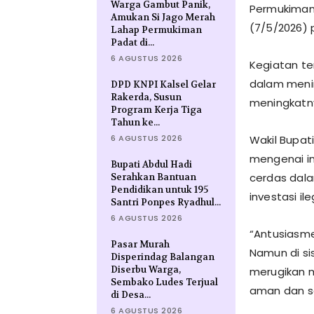
Warga Gambut Panik,
Permukiman 
Amukan Si Jago Merah
(7/5/2026) 
Lahap Permukiman
Padat di...
6 AGUSTUS 2026
Kegiatan te
dalam menin
DPD KNPI Kalsel Gelar
Rakerda, Susun
meningkatny
Program Kerja Tiga
Tahun ke...
6 AGUSTUS 2026
Wakil Bupat
mengenai in
Bupati Abdul Hadi
cerdas dala
Serahkan Bantuan
Pendidikan untuk 195
investasi il
Santri Ponpes Ryadhul...
6 AGUSTUS 2026
“Antusiasme
Pasar Murah
Namun di si
Disperindag Balangan
Diserbu Warga,
merugikan m
Sembako Ludes Terjual
aman dan se
di Desa...
6 AGUSTUS 2026