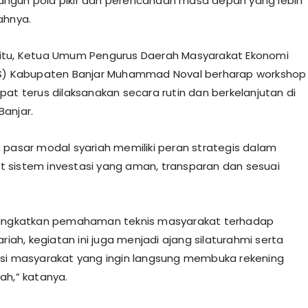
ngun pola pikir dan perencanaan masa depan yang lebih
ahnya.
itu, Ketua Umum Pengurus Daerah Masyarakat Ekonomi
ES) Kabupaten Banjar Muhammad Noval berharap workshop
pat terus dilaksanakan secara rutin dan berkelanjutan di
anjar.
 pasar modal syariah memiliki peran strategis dalam
sistem investasi yang aman, transparan dan sesuai
.
ningkatkan pemahaman teknis masyarakat terhadap
ariah, kegiatan ini juga menjadi ajang silaturahmi serta
si masyarakat yang ingin langsung membuka rekening
ah,” katanya.