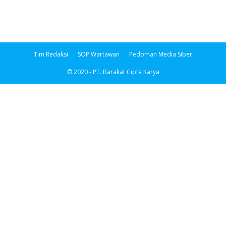
Tim Redaksi
SOP Wartawan
Pedoman Media Siber
© 2020 - PT. Barakat Cipta Karya