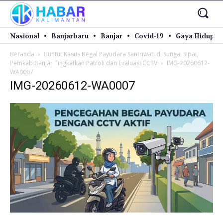
Nasional
Banjarbaru
Banjar
Covid-19
Gaya Hidup
Beranda
Buntut Kasus Begal Payudara Santriwati di Sungai Sipai,
Pemkab Banjar Tingkatkan Patroli dan Evaluasi CCTV
IMG-20260612-
WA0007
IMG-20260612-WA0007