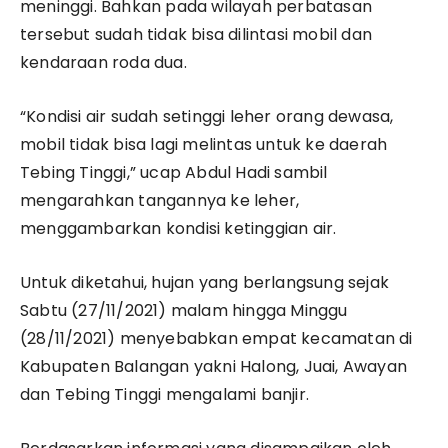
meninggi. Bahkan pada wilayah perbatasan
i
B
tersebut sudah tidak bisa dilintasi mobil dan
a
l
kendaraan roda dua.
a
n
g
“Kondisi air sudah setinggi leher orang dewasa,
a
mobil tidak bisa lagi melintas untuk ke daerah
n
T
Tebing Tinggi,” ucap Abdul Hadi sambil
i
n
mengarahkan tangannya ke leher,
j
menggambarkan kondisi ketinggian air.
a
u
b
a
Untuk diketahui, hujan yang berlangsung sejak
n
Sabtu (27/11/2021) malam hingga Minggu
j
i
(28/11/2021) menyebabkan empat kecamatan di
r
d
Kabupaten Balangan yakni Halong, Juai, Awayan
i
dan Tebing Tinggi mengalami banjir.
K
e
c
a