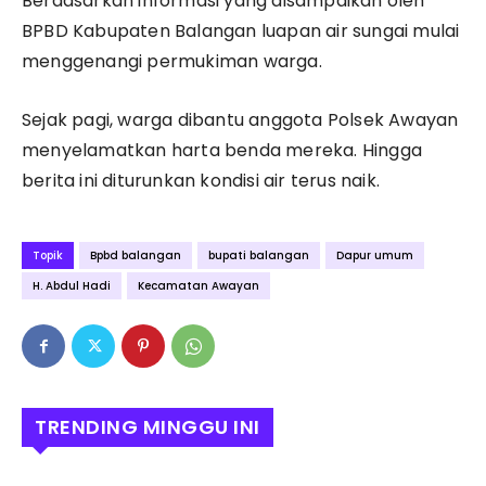
Berdasarkan informasi yang disampaikan oleh
m
BPBD Kabupaten Balangan luapan air sungai mulai
a
t
menggenangi permukiman warga.
a
n
A
Sejak pagi, warga dibantu anggota Polsek Awayan
w
menyelamatkan harta benda mereka. Hingga
a
y
berita ini diturunkan kondisi air terus naik.
a
n
(
F
Topik
Bpbd balangan
bupati balangan
Dapur umum
o
t
H. Abdul Hadi
Kecamatan Awayan
o
:
W
a
w
a
n
TRENDING MINGGU INI
)