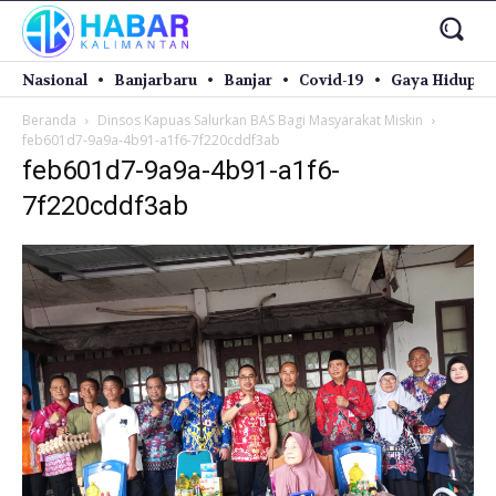
Nasional
Banjarbaru
Banjar
Covid-19
Gaya Hidup
Beranda
Dinsos Kapuas Salurkan BAS Bagi Masyarakat Miskin
feb601d7-9a9a-4b91-a1f6-7f220cddf3ab
feb601d7-9a9a-4b91-a1f6-
7f220cddf3ab