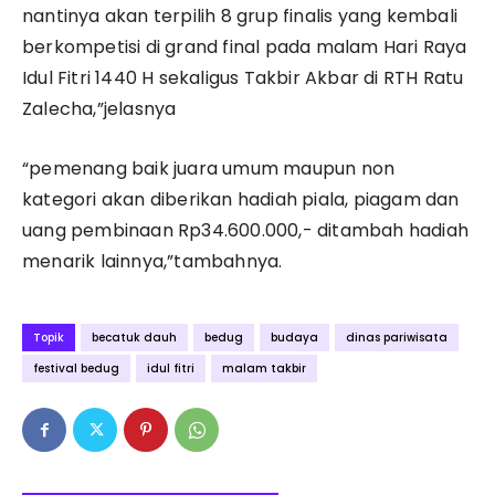
nantinya akan terpilih 8 grup finalis yang kembali
berkompetisi di grand final pada malam Hari Raya
Idul Fitri 1440 H sekaligus Takbir Akbar di RTH Ratu
Zalecha,”jelasnya
“pemenang baik juara umum maupun non
kategori akan diberikan hadiah piala, piagam dan
uang pembinaan Rp34.600.000,- ditambah hadiah
menarik lainnya,”tambahnya.
Topik
becatuk dauh
bedug
budaya
dinas pariwisata
festival bedug
idul fitri
malam takbir