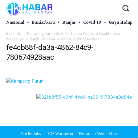
Nasional
Banjarbaru
Banjar
Covid-19
Gaya Hidup
Beranda
Kampung Purun Bukti Perhatian Walikota Sejahterakan
Warganya
fe4cb88f-da3a-4862-84c9-780674928aac
fe4cb88f-da3a-4862-84c9-
780674928aac
Tim Redaksi
SOP Wartawan
Pedoman Media Siber