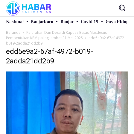
Nasional
Banjarbaru
Banjar
Covid-19
Gaya Hidup
Beranda
Kelurahan Dan Desa di Kapuas Batas Musdesus
Pembentukan KPM paling lambat 31 Mei 2025
edd5e9a2-67af-4972-
b019-2adda21dd2b9
edd5e9a2-67af-4972-b019-
2adda21dd2b9