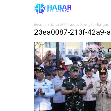
Beranda
Ketua DPRD Kapuas Dukung Pembangunan 
23ea0087-213f-42a9-