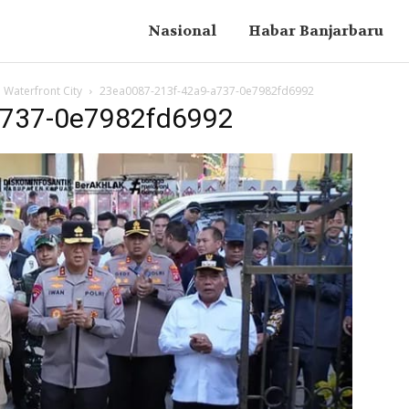
Nasional
Habar Banjarbaru
Waterfront City
23ea0087-213f-42a9-a737-0e7982fd6992
a737-0e7982fd6992