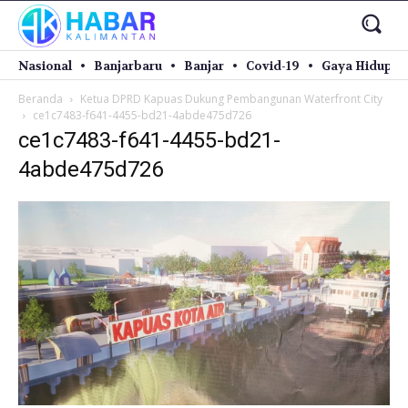
Nasional
Banjarbaru
Banjar
Covid-19
Gaya Hidup
Beranda
Ketua DPRD Kapuas Dukung Pembangunan Waterfront City
ce1c7483-f641-4455-bd21-4abde475d726
ce1c7483-f641-4455-bd21-
4abde475d726