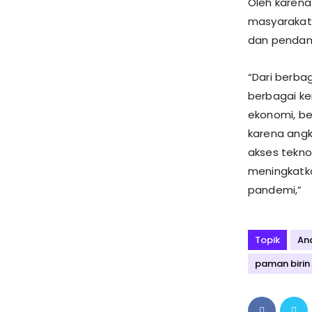
Oleh karena
masyarakat
dan pendam
“Dari berba
berbagai ke
ekonomi, be
karena angk
akses tekno
meningkatka
pandemi,”
Topik
An
paman birin