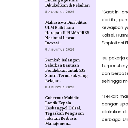
Endang Agustina
Dikukuhkan di Pelaihari
“Saat ini, a
8 AGUSTUS 2026
dari itu, p
Mahasiswa Disabilitas
kewajiban y
ULM Raih Juara
Harapan II PILMAPRES
Kalsel, Husn
Nasional Lewat
Eksploitasi 
Inovasi...
8 AGUSTUS 2026
Isu pekerja
Pemkab Balangan
terpenuhinya
Salurkan Bantuan
Pendidikan untuk 535
dan berpote
Santri, Termasuk yang
sehingga m
Belajar...
8 AGUSTUS 2026
“Terkait mas
Gubernur Muhidin
Lantik Kepala
dengan upa
Kesbangpol Kalsel,
dilakukan di
Tegaskan Pengisian
Jabatan Berbasis
berbagai Un
Manajemen...