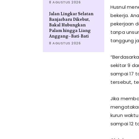
8 AGUSTUS 2026
Husnul mene
Jalan Lingkar Selatan
bekerja. An
Banjarbaru Dikebut,
pekerjaan d
Bakal Hubungkan
Palam hingga Liang
tanpa unsur
Anggang–Bati-Bati
tanggung ja
8 AGUSTUS 2026
“Berdasarka
sekitar 9 da
sampai 17 t
tersebut, te
Jika memban
mengatakan
kurun waktu
sampai 12 t