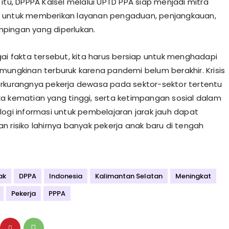
 itu, DPPPA Kalsel melalui UPTD PPA siap menjadi mitra
 untuk memberikan layanan pengaduan, penjangkauan,
pingan yang diperlukan.
gai fakta tersebut, kita harus bersiap untuk menghadapi
mungkinan terburuk karena pandemi belum berakhir. Krisis
rkurangnya pekerja dewasa pada sektor-sektor tertentu
a kematian yang tinggi, serta ketimpangan sosial dalam
logi informasi untuk pembelajaran jarak jauh dapat
n risiko lahirnya banyak pekerja anak baru di tengah
ak
DPPA
Indonesia
Kalimantan Selatan
Meningkat
Pekerja
PPPA