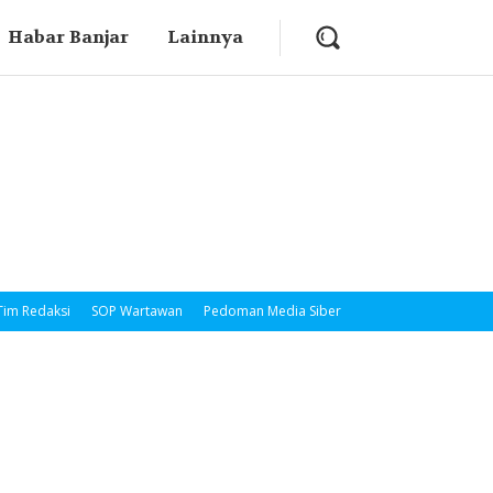
Habar Banjar
Lainnya
Tim Redaksi
SOP Wartawan
Pedoman Media Siber