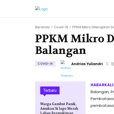
Beranda
Covid-19
PPKM Mikro Diterapkan Di.
PPKM Mikro D
Balangan
Andrias Yuliandri
COVID-19
1
Terbaru
Balangan, 
Pembatasan
Warga Gambut Panik,
pembatasan 
Amukan Si Jago Merah
Lahap Permukiman