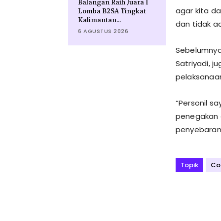
Balangan Raih Juara I
agar kita d
Lomba B2SA Tingkat
Kalimantan...
dan tidak a
6 AGUSTUS 2026
Sebelumnya,
Satriyadi,
pelaksanaan 
“Personil s
penegakan d
penyebaran 
Topik
Co