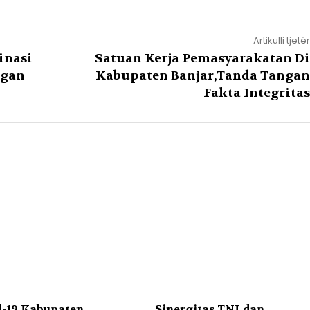
Artikulli tjetër
inasi
Satuan Kerja Pemasyarakatan Di
ngan
Kabupaten Banjar,Tanda Tangan
Fakta Integritas
d-19 Kabupaten
Sinergitas TNI dan