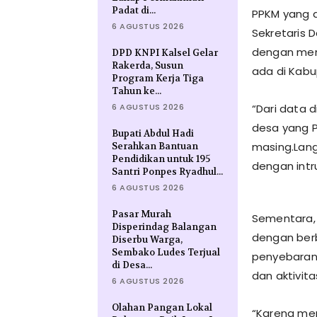
Padat di...
PPKM yang di
6 AGUSTUS 2026
Sekretaris 
dengan men
DPD KNPI Kalsel Gelar
Rakerda, Susun
ada di Kabu
Program Kerja Tiga
Tahun ke...
6 AGUSTUS 2026
“Dari data 
desa yang P
Bupati Abdul Hadi
masing.Lang
Serahkan Bantuan
Pendidikan untuk 195
dengan intr
Santri Ponpes Ryadhul...
6 AGUSTUS 2026
Pasar Murah
Sementara, 
Disperindag Balangan
dengan berb
Diserbu Warga,
Sembako Ludes Terjual
penyebaran 
di Desa...
dan aktivit
6 AGUSTUS 2026
Olahan Pangan Lokal
“Karena me