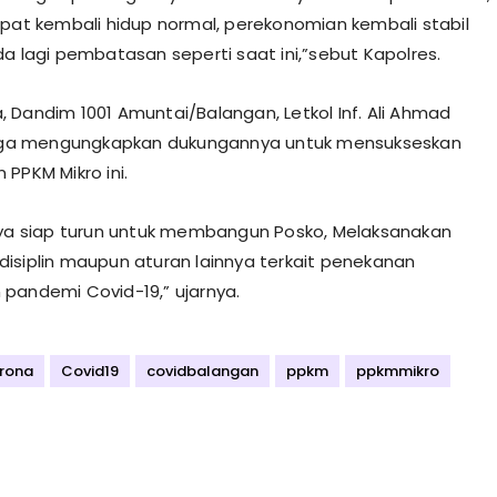
apat kembali hidup normal, perekonomian kembali stabil
da lagi pembatasan seperti saat ini,”sebut Kapolres.
 Dandim 1001 Amuntai/Balangan, Letkol Inf. Ali Ahmad
 juga mengungkapkan dukungannya untuk mensukseskan
PPKM Mikro ini.
aya siap turun untuk membangun Posko, Melaksanakan
isiplin maupun aturan lainnya terkait penekanan
pandemi Covid-19,” ujarnya.
rona
Covid19
covidbalangan
ppkm
ppkmmikro