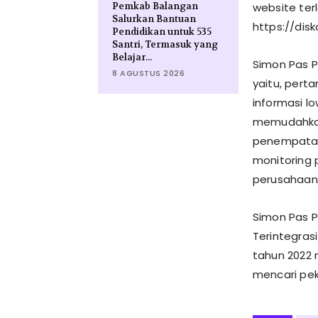
Pemkab Balangan
website ter
a
Salurkan Bantuan
t
https://dis
Pendidikan untuk 535
i
h
Santri, Termasuk yang
a
Belajar...
Simon Pas 
n
8 AGUSTUS 2026
K
yaitu, per
e
informasi l
r
j
memudahkan
a
penempatan
d
a
monitoring
n
P
perusahaan
e
n
e
Simon Pas P
m
Terintegras
p
a
tahun 2022 
t
mencari pek
a
n
T
e