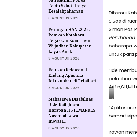
Satreskrim, Polres
Tapin Sebut Hanya
Kesalahpahaman
Ditemui Kab
8 AGUSTUS 2026
S.Sos di rua
Simon Pas P
Peringati HAN 2026,
Pemkab Kotabaru
Perubahan P
Tegaskan Komitmen
beberapa wa
Wujudkan Kabupaten
Layak Anak
untuk para p
8 AGUSTUS 2026
“Ide membua
Ratusan Relawan H.
Endang Agustina
pelatihan wa
Dikukuhkan di Pelaihari
Arifin,SH,MH
8 AGUSTUS 2026
K
Mahasiswa Disabilitas
a
ULM Raih Juara
“Aplikasi i
b
Harapan II PILMAPRES
i
berpartisip
Nasional Lewat
d
Inovasi...
P
8 AGUSTUS 2026
e
Irawan mene
l