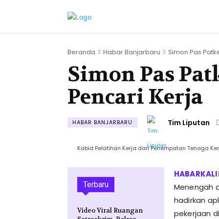
Beranda
Habar Banjarbaru
Simon Pas Patker
Simon Pas Patk
Pencari Kerja
Tim Liputan
HABAR BANJARBARU
Kabid Pelatihan Kerja dan Penempatan Tenaga Kerj
Terbaru
Menengah d
hadirkan ap
Video Viral Ruangan
pekerjaan d