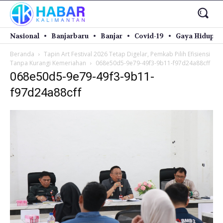
Nasional
Banjarbaru
Banjar
Covid-19
Gaya Hidup
Beranda
Tapin Art Festival 2026 Tetap Digelar, Pemkab Pilih Efisiensi
Tanpa Kurangi Kemeriahan
068e50d5-9e79-49f3-9b11-f97d24a88cff
068e50d5-9e79-49f3-9b11-
f97d24a88cff