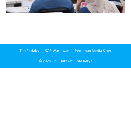
Tim Redaksi
SOP Wartawan
Pedoman Media Siber
© 2020 - PT. Barakat Cipta Karya